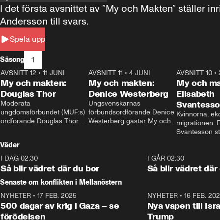
I det första avsnittet av ”My och Makten” ställe
Andersson till svars.
Spela upp
1
Säsong
AVSNITT 12
•
11 JUNI
26:27
AVSNITT 11
•
4 JUNI
23:40
AVSNITT 10
•
My och makten:
My och makten:
My och ma
Douglas Thor
Denice Westerberg
Elisabeth
Moderata 
Ungsvenskarnas 
Svantess
ungdomsförbundet (MUF:s) 
förbundsordförande Denice 
Kvinnorna, ek
ordförande Douglas Thor 
Westerberg gästar My och 
migrationen. E
gästar My och makten. I 
makten. I avsnittet 
Svantesson stäl
avsnittet diskuteras 
diskuteras migrationsfrågan 
när finansmini
Väder
tonårsutvisningarna och hur 
och hur SD ska locka 
Moderaterna ska locka 
kvinnliga väljare. 
I DAG 02:30
1:06
I GÅR 02:30
väljare till valet i höst. 
Så blir vädret där du bor
Så blir vädret där
Senaste om konflikten i Mellanöstern
NYHETER
•
17 FEB. 2025
0:45
NYHETER
•
16 FEB. 20
500 dagar av krig i Gaza – se
Nya vapen till Isr
förödelsen
Trump