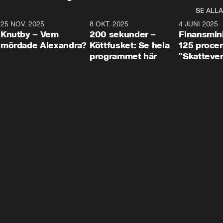
SE ALLA
3
25 NOV. 2025
31:05
8 OKT. 2025
4:29
4 JUNI 2025
Knutby – Vem
200 sekunder –
Finansmin
mördade Alexandra?
Köttfusket: Se hela
125 procent
programmet här
"Skattever
viktig uppg