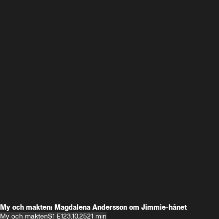
My och makten: Magdalena Andersson om Jimmie-hånet
My och makten
S1 E1
23.10.25
21 min