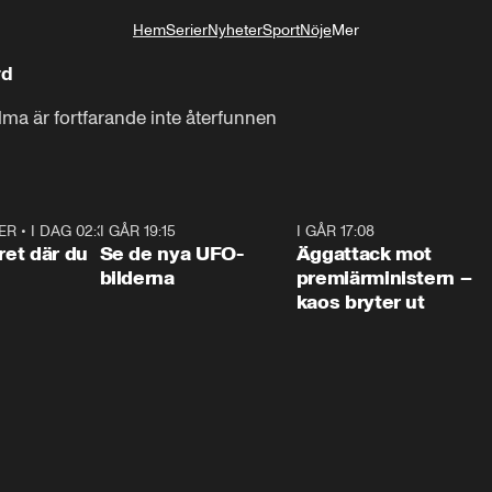
Hem
Serier
Nyheter
Sport
Nöje
Mer
Livsstil
rd
lma är fortfarande inte återfunnen
ER
•
I DAG 02:30
1:06
I GÅR 19:15
0:36
I GÅR 17:08
0:3
ret där du
Se de nya UFO-
Äggattack mot
bilderna
premiärministern –
kaos bryter ut