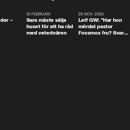
4:24
10 FEBRUARI
4:13
26 NOV. 2025
8:1
der –
Sara måste sälja
Leif GW: ”Har hon
huset för att ha råd
mördat pastor
med veterinären
Fossmos fru? Svar
nej.”