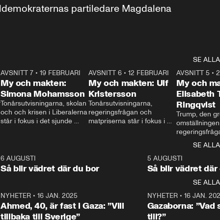
aldemokraternas partiledare Magdalena 
SE ALLA
7
AVSNITT 7
•
19 FEBRUARI
24:30
AVSNITT 6
•
12 FEBRUARI
27:30
AVSNITT 5
•
My och makten:
My och makten: Ulf
My och ma
Simona Mohamsson
Kristersson
Elisabeth
 
Tonårsutvisningarna, skolan 
Tonårsutvisningarna, 
Ringqvist
och och krisen i Liberalerna 
regeringsfrågan och 
Trump, den gr
står i fokus i det sjunde 
matpriserna står i fokus i 
omställningen
avsnittet av ”My och 
det sjätte avsnittet av ”My 
regeringsfråga
makten”. Se när 
och makten”. Se när 
centrum i det 
SE ALLA
Aftonbladets inrikespolitiska 
Aftonbladets inrikespolitiska 
avsnittet av ”
kommentator My 
kommentator My 
6
6 AUGUSTI
1:06
5 AUGUSTI
Makten”. Se nä
Rohwedder ställer 
Rohwedder ställer 
Så blir vädret där du bor
Så blir vädret där
Aftonbladets in
utbildnings- och 
statsminister Ulf Kristersson 
kommentator 
SE ALLA
integrationsminister Simona 
till svars.
Rohwedder stäl
Mohamsson till svars.
Centerpartiets
2
NYHETER
•
16 JAN. 2025
1:01
NYHETER
•
16 JAN. 20
Thand Ring till
Ahmed, 40, är fast i Gaza: ”Vill
Gazaborna: ”Vad s
tillbaka till Sverige”
till?”