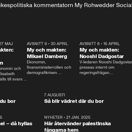
r inrikespolitiska kommentatorn My Rohwedder Soci
27 MAJ
3:51
AVSNITT 9
•
30 APRIL
24:00
AVSNITT 8
•
16 APRIL
25:1
kten:
My och makten:
My och makten:
Mikael Damberg
Nooshi Dadgostar
on
Ekonomin, 
V-ledaren Nooshi Dadgostar
finansministerrollen och 
pressas internt om 
onomin och 
demografikrisen. 
regeringsfrågan.

lisabeth 
Oppositionen ställs till svars 
I Aftonbladets 
ls till svars 
när Socialdemokraternas 
partiledarutfrågning ”My 
stern gästar 
Mikael Damberg gästar My 
och Makten” sätter hon ner 
My och Makten. 
och Makten. 
foten mot kritikerna:

1:06
7 AUGUSTI
1:0
– Vi ställer upp i val. Ska vi 
 du bor
Så blir vädret där du bor
vara med så sitter vi förstås 
25
1:22
NYHETER
•
21 JAN. 2025
0:5
ael – då hyllas
Här återvänder palestinska
fångarna hem