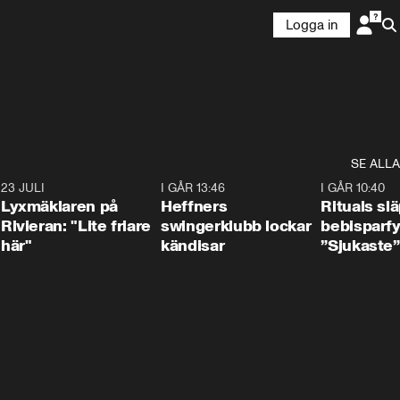
Logga in
SE ALLA
7
23 JULI
2:02
I GÅR 13:46
0:55
I GÅR 10:40
Lyxmäklaren på
Heffners
Rituals sl
Rivieran: "Lite friare
swingerklubb lockar
bebisparf
här"
kändisar
”Sjukaste”