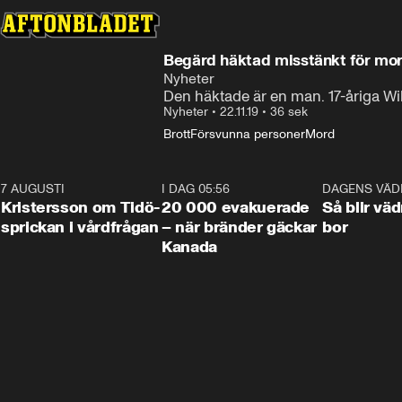
Begärd häktad misstänkt för mo
Nyheter
Den häktade är en man. 17-åriga Wi
Nyheter
•
22.11.19
•
36 sek
Brott
Försvunna personer
Mord
7 AUGUSTI
0:42
I DAG 05:56
0:38
DAGENS VÄD
Kristersson om Tidö-
20 000 evakuerade
Så blir väd
sprickan i vårdfrågan
– när bränder gäckar
bor
Kanada