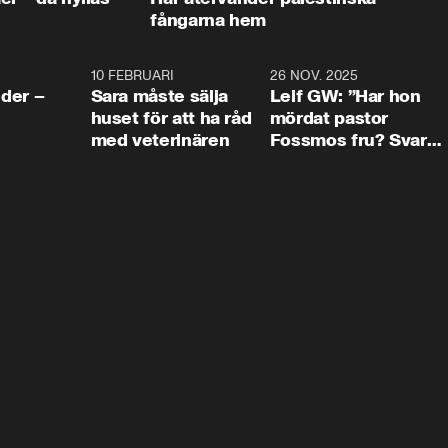
fångarna hem
4:24
10 FEBRUARI
4:13
26 NOV. 2025
8:1
der –
Sara måste sälja
Leif GW: ”Har hon
huset för att ha råd
mördat pastor
med veterinären
Fossmos fru? Svar
nej.”