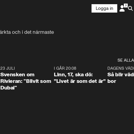
Logga in
ärkta och i det närmaste 
SE ALLA
4
23 JULI
1:42
I GÅR 20:08
4:36
DAGENS VÄD
Svensken om
Linn, 17, ska dö:
Så blir väd
Rivieran: "Blivit som
”Livet är som det är”
bor
Dubai"