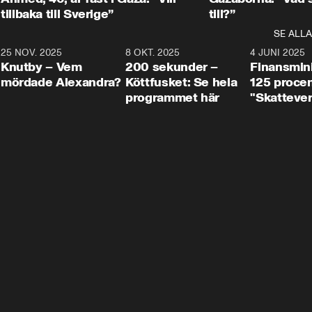
tillbaka till Sverige”
till?”
SE ALLA
3
25 NOV. 2025
31:05
8 OKT. 2025
4:29
4 JUNI 2025
Knutby – Vem
200 sekunder –
Finansmin
mördade Alexandra?
Köttfusket: Se hela
125 procent
programmet här
"Skattever
viktig uppg