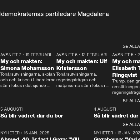
aldemokraternas partiledare Magdalena 
SE ALLA
7
AVSNITT 7
•
19 FEBRUARI
24:30
AVSNITT 6
•
12 FEBRUARI
27:30
AVSNITT 5
•
My och makten:
My och makten: Ulf
My och ma
Simona Mohamsson
Kristersson
Elisabeth
 
Tonårsutvisningarna, skolan 
Tonårsutvisningarna, 
Ringqvist
och och krisen i Liberalerna 
regeringsfrågan och 
Trump, den gr
står i fokus i det sjunde 
matpriserna står i fokus i 
omställningen
avsnittet av ”My och 
det sjätte avsnittet av ”My 
regeringsfråga
makten”. Se när 
och makten”. Se när 
centrum i det 
SE ALLA
Aftonbladets inrikespolitiska 
Aftonbladets inrikespolitiska 
avsnittet av ”
kommentator My 
kommentator My 
6
5 AUGUSTI
1:06
4 AUGUSTI
Makten”. Se nä
Rohwedder ställer 
Rohwedder ställer 
Så blir vädret där du bor
Så blir vädret där
Aftonbladets in
utbildnings- och 
statsminister Ulf Kristersson 
kommentator 
SE ALLA
integrationsminister Simona 
till svars.
Rohwedder stäl
Mohamsson till svars.
Centerpartiets
2
NYHETER
•
16 JAN. 2025
1:01
NYHETER
•
16 JAN. 20
Thand Ring till
Ahmed, 40, är fast i Gaza: ”Vill
Gazaborna: ”Vad s