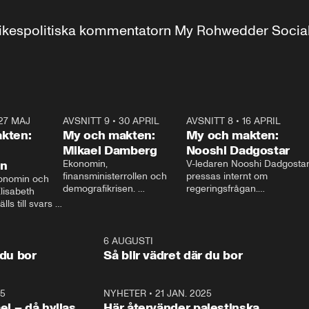
r inrikespolitiska kommentatorn My Rohwedder Soci
27 MAJ
3:51
AVSNITT 9
•
30 APRIL
24:00
AVSNITT 8
•
16 APRIL
25:1
kten:
My och makten:
My och makten:
Mikael Damberg
Nooshi Dadgostar
on
Ekonomin, 
V-ledaren Nooshi Dadgostar
finansministerrollen och 
pressas internt om 
onomin och 
demografikrisen. 
regeringsfrågan.

lisabeth 
Oppositionen ställs till svars 
I Aftonbladets 
ls till svars 
när Socialdemokraternas 
partiledarutfrågning ”My 
stern gästar 
Mikael Damberg gästar My 
och Makten” sätter hon ner 
My och Makten. 
och Makten. 
foten mot kritikerna:

1:06
6 AUGUSTI
1:0
– Vi ställer upp i val. Ska vi 
 du bor
Så blir vädret där du bor
vara med så sitter vi förstås 
25
1:22
NYHETER
•
21 JAN. 2025
0:5
ael – då hyllas
Här återvänder palestinska