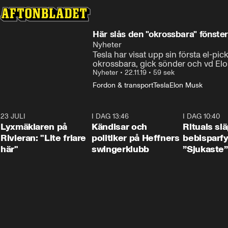
Här slås den "okrossbara" fönste
Nyheter
Tesla har visat upp sin första el-pi
okrossbara, gick sönder och vd Elon 
Nyheter
•
22.11.19
•
59 sek
Fordon & transport
Tesla
Elon Musk
23 JULI
2:02
I DAG 13:46
0:55
I DAG 10:40
Lyxmäklaren på
Kändisar och
Rituals sl
Rivieran: "Lite friare
politiker på Heffners
bebisparf
här"
swingerklubb
”Sjukaste”