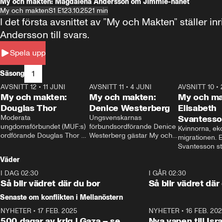
My och makten: Magdalena Andersson om Jimmie-hånet
My och makten
S1 E1
23.10.25
21 min
I det första avsnittet av ”My och Makten” ställe
Andersson till svars.
Spela upp
1
Säsong
AVSNITT 12
•
11 JUNI
26:27
AVSNITT 11
•
4 JUNI
23:40
AVSNITT 10
•
My och makten:
My och makten:
My och ma
Douglas Thor
Denice Westerberg
Elisabeth
Moderata 
Ungsvenskarnas 
Svantess
ungdomsförbundet (MUF:s) 
förbundsordförande Denice 
Kvinnorna, ek
ordförande Douglas Thor 
Westerberg gästar My och 
migrationen. E
gästar My och makten. I 
makten. I avsnittet 
Svantesson stäl
avsnittet diskuteras 
diskuteras migrationsfrågan 
när finansmini
Väder
tonårsutvisningarna och hur 
och hur SD ska locka 
Moderaterna ska locka 
kvinnliga väljare. 
I DAG 02:30
1:06
I GÅR 02:30
väljare till valet i höst. 
Så blir vädret där du bor
Så blir vädret där
Senaste om konflikten i Mellanöstern
NYHETER
•
17 FEB. 2025
0:45
NYHETER
•
16 FEB. 20
500 dagar av krig i Gaza – se
Nya vapen till Isr