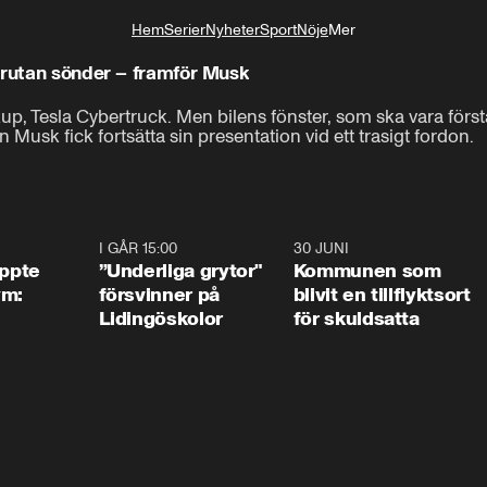
Hem
Serier
Nyheter
Sport
Nöje
Mer
Livsstil
rrutan sönder – framför Musk
ckup, Tesla Cybertruck. Men bilens fönster, som ska vara först
Musk fick fortsätta sin presentation vid ett trasigt fordon.
1:01
I GÅR 15:00
1:07
30 JUNI
1:2
äppte
”Underliga grytor"
Kommunen som
ym:
försvinner på
blivit en tillflyktsort
Lidingöskolor
för skuldsatta