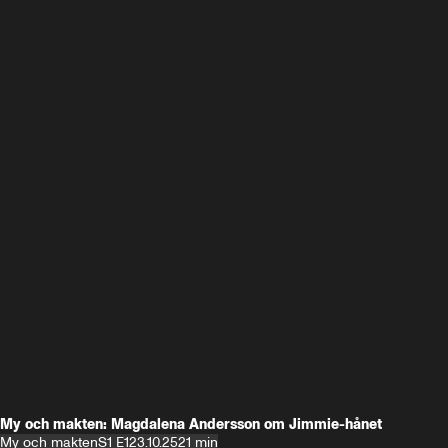
My och makten: Magdalena Andersson om Jimmie-hånet
My och makten
S1 E1
23.10.25
21 min