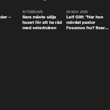
4:24
10 FEBRUARI
4:13
26 NOV. 2025
8:1
der –
Sara måste sälja
Leif GW: ”Har hon
huset för att ha råd
mördat pastor
med veterinären
Fossmos fru? Svar
nej.”