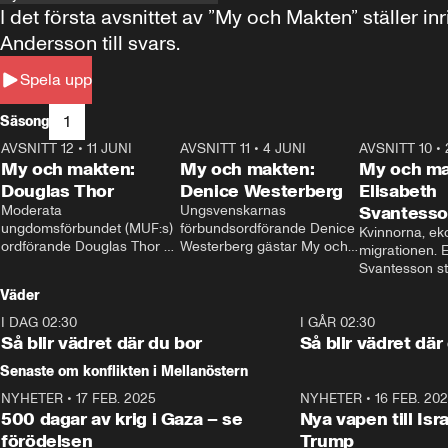
I det första avsnittet av ”My och Makten” ställe
Andersson till svars.
Spela upp
1
Säsong
AVSNITT 12
•
11 JUNI
26:27
AVSNITT 11
•
4 JUNI
23:40
AVSNITT 10
•
My och makten:
My och makten:
My och ma
Douglas Thor
Denice Westerberg
Elisabeth
Moderata 
Ungsvenskarnas 
Svantess
ungdomsförbundet (MUF:s) 
förbundsordförande Denice 
Kvinnorna, ek
ordförande Douglas Thor 
Westerberg gästar My och 
migrationen. E
gästar My och makten. I 
makten. I avsnittet 
Svantesson stäl
avsnittet diskuteras 
diskuteras migrationsfrågan 
när finansmini
Väder
tonårsutvisningarna och hur 
och hur SD ska locka 
Moderaterna ska locka 
kvinnliga väljare. 
I DAG 02:30
1:06
I GÅR 02:30
väljare till valet i höst. 
Så blir vädret där du bor
Så blir vädret där
Senaste om konflikten i Mellanöstern
NYHETER
•
17 FEB. 2025
0:45
NYHETER
•
16 FEB. 20
500 dagar av krig i Gaza – se
Nya vapen till Isr
förödelsen
Trump