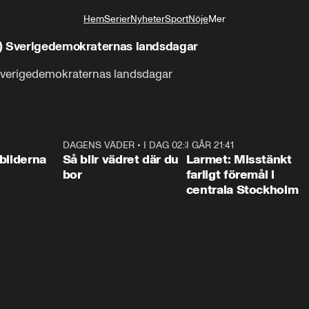
Hem
Serier
Nyheter
Sport
Nöje
Mer
Livsstil
D) Sverigedemokraternas landsdagar
 Sverigedemokraternas landsdagar
0:31
DAGENS VÄDER
•
I DAG 02:30
1:06
I GÅR 21:41
0:3
bilderna
Så blir vädret där du
Larmet: Misstänkt
bor
farligt föremål i
centrala Stockholm