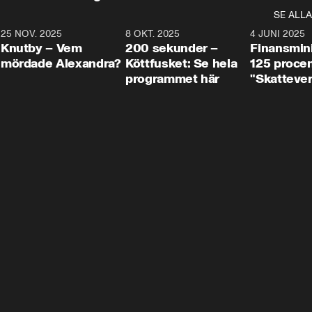
SE ALLA
3
25 NOV. 2025
31:05
8 OKT. 2025
4:29
4 JUNI 2025
Knutby – Vem
200 sekunder –
Finansmin
mördade Alexandra?
Köttfusket: Se hela
125 procent
programmet här
"Skattever
viktig uppg