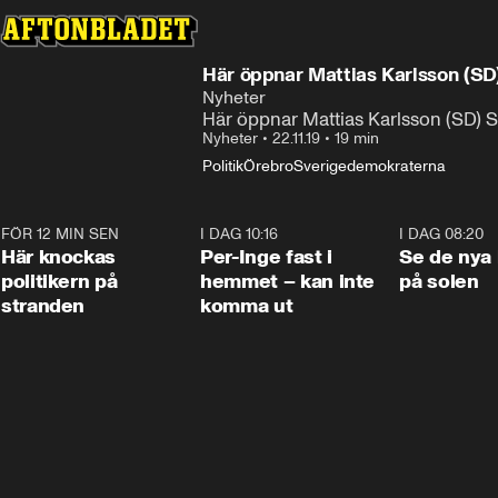
Här öppnar Mattias Karlsson (S
Nyheter
Här öppnar Mattias Karlsson (SD)
Nyheter
•
22.11.19
•
19 min
Politik
Örebro
Sverigedemokraterna
FÖR 12 MIN SEN
0:45
I DAG 10:16
1:26
I DAG 08:20
Här knockas
Per-Inge fast i
Se de nya 
politikern på
hemmet – kan inte
på solen
stranden
komma ut