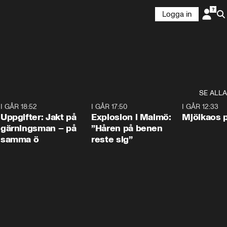
Logga in
SE ALLA
5
I GÅR 18:52
0:33
I GÅR 17:50
1:10
I GÅR 12:33
Uppgifter: Jakt på
Explosion i Malmö:
Mjölkaos p
gärningsman – på
”Håren på benen
samma ö
reste sig”