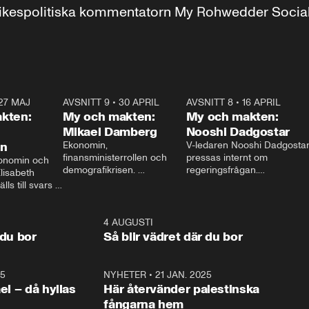
r inrikespolitiska kommentatorn My Rohwedder Soci
27 MAJ
3:51
AVSNITT 9
•
30 APRIL
24:00
AVSNITT 8
•
16 APRIL
25:1
kten:
My och makten:
My och makten:
Mikael Damberg
Nooshi Dadgostar
on
Ekonomin, 
V-ledaren Nooshi Dadgostar
finansministerrollen och 
pressas internt om 
onomin och 
demografikrisen. 
regeringsfrågan.

lisabeth 
Oppositionen ställs till svars 
I Aftonbladets 
ls till svars 
när Socialdemokraternas 
partiledarutfrågning ”My 
stern gästar 
Mikael Damberg gästar My 
och Makten” sätter hon ner 
My och Makten. 
och Makten. 
foten mot kritikerna:

1:06
4 AUGUSTI
1:0
– Vi ställer upp i val. Ska vi 
 du bor
Så blir vädret där du bor
vara med så sitter vi förstås 
25
1:22
NYHETER
•
21 JAN. 2025
0:5
ael – då hyllas
Här återvänder palestinska
fångarna hem