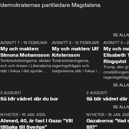
aldemokraternas partiledare Magdalena 
SE ALLA
7
AVSNITT 7
•
19 FEBRUARI
24:30
AVSNITT 6
•
12 FEBRUARI
27:30
AVSNITT 5
•
My och makten:
My och makten: Ulf
My och ma
Simona Mohamsson
Kristersson
Elisabeth
 
Tonårsutvisningarna, skolan 
Tonårsutvisningarna, 
Ringqvist
och och krisen i Liberalerna 
regeringsfrågan och 
Trump, den gr
står i fokus i det sjunde 
matpriserna står i fokus i 
omställningen
avsnittet av ”My och 
det sjätte avsnittet av ”My 
regeringsfråga
makten”. Se när 
och makten”. Se när 
centrum i det 
SE ALLA
Aftonbladets inrikespolitiska 
Aftonbladets inrikespolitiska 
avsnittet av ”
kommentator My 
kommentator My 
6
3 AUGUSTI
1:06
2 AUGUSTI
Makten”. Se nä
Rohwedder ställer 
Rohwedder ställer 
Så blir vädret där du bor
Så blir vädret där
Aftonbladets in
utbildnings- och 
statsminister Ulf Kristersson 
kommentator 
SE ALLA
integrationsminister Simona 
till svars.
Rohwedder stäl
Mohamsson till svars.
Centerpartiets
2
NYHETER
•
16 JAN. 2025
1:01
NYHETER
•
16 JAN. 20
Thand Ring till
Ahmed, 40, är fast i Gaza: ”Vill
Gazaborna: ”Vad s
tillbaka till Sverige”
till?”