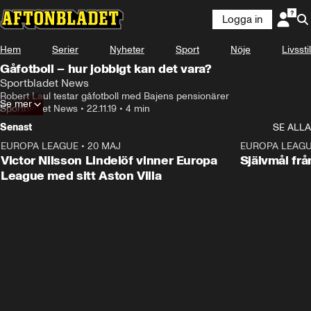
Logga in
Hem
Serier
Nyheter
Sport
Nöje
Livsstil
Gåfotboll – hur jobbigt kan det vara?
Sportbladet News
Robert Laul testar gåfotboll med Bajens pensionärer
Se mer
Sportbladet News
•
22.11.19
•
4 min
Senast
SE ALLA
EUROPA LEAGUE
•
20 MAJ
1:32
EUROPA LEAG
Victor Nilsson Lindelöf vinner Europa
Självmål frå
League med sitt Aston Villa