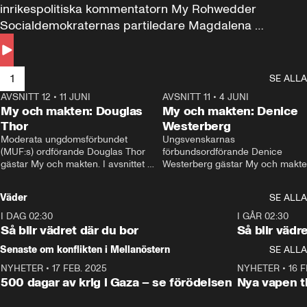
inrikespolitiska kommentatorn My Rohwedder 
Socialdemokraternas partiledare Magdalena 
Andersson till svars.
1
SE ALLA
AVSNITT 12
•
11 JUNI
26:27
AVSNITT 11
•
4 JUNI
2
My och makten: Douglas
My och makten: Denice
Thor
Westerberg
Moderata ungdomsförbundet 
Ungsvenskarnas 
(MUF:s) ordförande Douglas Thor 
förbundsordförande Denice 
gästar My och makten. I avsnittet 
Westerberg gästar My och makten.
diskuteras tonårsutvisningarna och 
avsnittet diskuteras migrationsfrå
hur Moderaterna ska locka väljare till 
och hur SD ska locka kvinnliga 
Väder
SE ALLA
valet i höst. 
väljare. 
I DAG 02:30
1:06
I GÅR 02:30
Så blir vädret där du bor
Så blir vädr
Senaste om konflikten i Mellanöstern
SE ALLA
NYHETER
•
17 FEB. 2025
0:45
NYHETER
•
16 F
500 dagar av krig i Gaza – se förödelsen
Nya vapen ti