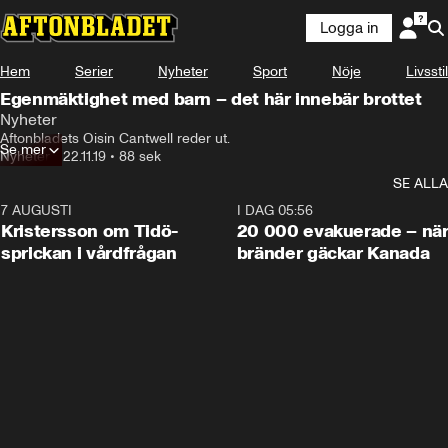
Logga in
Hem
Serier
Nyheter
Sport
Nöje
Livsstil
Egenmäktighet med barn – det här innebär brottet
Nyheter
Aftonbladets Oisin Cantwell reder ut.
Se mer
Nyheter
•
22.11.19
•
88 sek
SE ALLA
7 AUGUSTI
0:42
I DAG 05:56
Kristersson om Tidö-
20 000 evakuerade – nä
sprickan i vårdfrågan
bränder gäckar Kanada