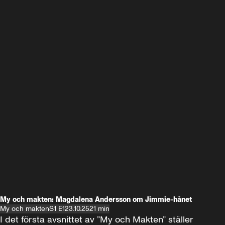
My och makten: Magdalena Andersson om Jimmie-hånet
My och makten
S1 E1
23.10.25
21 min
I det första avsnittet av ”My och Makten” ställer 