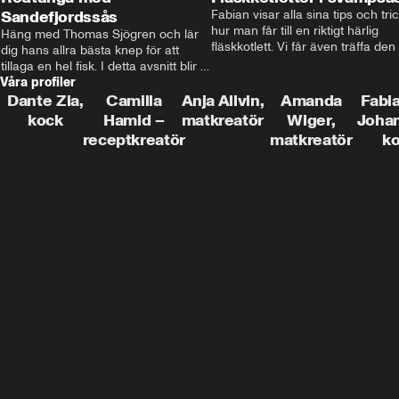
Sandefjordssås
Fabian visar alla sina tips och tric
hur man får till en riktigt härlig 
Häng med Thomas Sjögren och lär 
fläskkotlett. Vi får även träffa den 
dig hans allra bästa knep för att 
före detta schlagerkungen Fredrik
tillaga en hel fisk. I detta avsnitt blir 
som lämnat stan och sadlat om till
Våra profiler
de helstekt rödtunga med 
grisbonde på Gotland.
sandefjordssås och en magisk sallad 
Dante Zia,
Camilla
Anja Allvin,
Amanda
Fabia
på pepparrot och äpple.
kock
Hamid –
matkreatör
Wiger,
Joha
receptkreatör
matkreatör
k