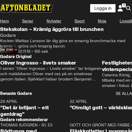
Logga in
Hem
Serier
Nyheter
Sport
Nöje
Livsstil
Stekskolan – Krämig äggröra till brunchen
Godare
Kocken Mattias Larsson lär dig göra en smarrig brunchmacka med 
krämig äggröra och knaprig bacon.
Se mer
Godare
•
22.11.19
•
166 sek
Godare Original
Oliver Ingrosso - livets smaker
Festlighete
I serien ”Oliver Ingrosso – Livets smaker” tar krögaren 
vinterspecia
och matälskaren Oliver med oss på en smakresa 
Catarina König, 
genom Italien. Självklart hälsar brodern Benjamin 
tillbaka med en
Ingrosso på i Rom.
smaker i fokus. D
julfavoriter och 
Senaste Godare
SE ALLA
succé.
29 APRIL
0:50
22 APRIL
”Det är briljant – ett
”Otroligt gott – världskla
genidrag”
Godare rekommenderar
THOMAS SJÖGREN
•
S1, E3
13:56
GOTT OCH GRÖNT MED FABBE
Rödtunga med
Fläskkotletter i svampså