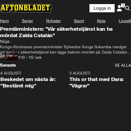
Logga in
Hem
Serier
Nyheter
Sport
Nöje
Livsstil
Premiärministern: ”Vår säkerhetstjänst kan ha
mördat Zaida Catalán”
Nöje
Kongo-Kinshasas premiärminister Sylvestre Ilunga Ilukamba medger 
att landets säkerhetstjänst kan ligga bakom mordet på Zaida Catalán. 
Se mer
Det berättade han för biståndsminister Peter Eriksson (MP) som 
Nöje
•
22.11.19
•
112 sek
nyligen besökte Kongo-Kinshasa.
Senaste
SE ALLA
4 AUGUSTI
0:24
3 AUGUSTI
Beskedet om nästa år:
This or that med Dara:
”Bestämt mig”
”Vägrar”