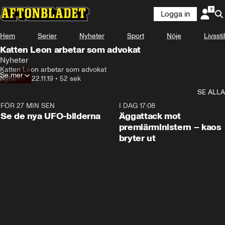
Logga in
Hem
Serier
Nyheter
Sport
Nöje
Livsstil
Katten Leon arbetar som advokat
Nyheter
Katten Leon arbetar som advokat
Se mer
Nyheter
•
22.11.19
•
52 sek
SE ALLA
FÖR 27 MIN SEN
0:36
I DAG 17:08
Se de nya UFO-bilderna
Äggattack mot
premiärministern – kaos
bryter ut