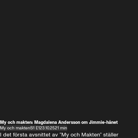
My och makten: Magdalena Andersson om Jimmie-hånet
My och makten
S1 E1
23.10.25
21 min
I det första avsnittet av ”My och Makten” ställer 