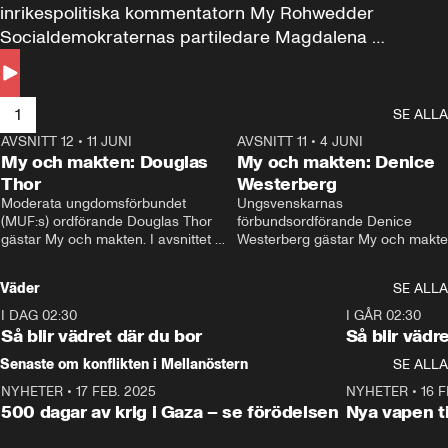
inrikespolitiska kommentatorn My Rohwedder 
Socialdemokraternas partiledare Magdalena 
Andersson till svars.
1
SE ALLA
AVSNITT 12
•
11 JUNI
26:27
AVSNITT 11
•
4 JUNI
2
My och makten: Douglas
My och makten: Denice
Thor
Westerberg
Moderata ungdomsförbundet 
Ungsvenskarnas 
(MUF:s) ordförande Douglas Thor 
förbundsordförande Denice 
gästar My och makten. I avsnittet 
Westerberg gästar My och makten.
diskuteras tonårsutvisningarna och 
avsnittet diskuteras migrationsfrå
hur Moderaterna ska locka väljare till 
och hur SD ska locka kvinnliga 
Väder
SE ALLA
valet i höst. 
väljare. 
I DAG 02:30
1:06
I GÅR 02:30
Så blir vädret där du bor
Så blir vädr
Senaste om konflikten i Mellanöstern
SE ALLA
NYHETER
•
17 FEB. 2025
0:45
NYHETER
•
16 F
500 dagar av krig i Gaza – se förödelsen
Nya vapen ti