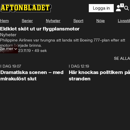
Logga in
Hem
Serier
Nyheter
Sport
Nöje
Livsstil
Eldklot sköt ut ur flygplansmotor
Nyheter
Philippine Airlines var tvungna att landa sitt Boeing 777–plan efter att 
motorn började brinna.
Se mer
Nyheter
•
23.11.19
•
49 sek
SE ALLA
I DAG 19:07
0:42
I DAG 12:19
Dramatiska scenen – med
Här knockas politikern p
mirakulöst slut
stranden