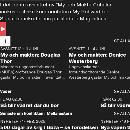
I det första avsnittet av ”My och Makten” ställer 
inrikespolitiska kommentatorn My Rohwedder 
Socialdemokraternas partiledare Magdalena 
Andersson till svars.
1
SE ALLA
AVSNITT 12
•
11 JUNI
26:27
AVSNITT 11
•
4 JUNI
2
My och makten: Douglas
My och makten: Denice
Thor
Westerberg
Moderata ungdomsförbundet 
Ungsvenskarnas 
(MUF:s) ordförande Douglas Thor 
förbundsordförande Denice 
gästar My och makten. I avsnittet 
Westerberg gästar My och makten.
diskuteras tonårsutvisningarna och 
avsnittet diskuteras migrationsfrå
hur Moderaterna ska locka väljare till 
och hur SD ska locka kvinnliga 
Väder
SE ALLA
valet i höst. 
väljare. 
I DAG 02:30
1:06
I GÅR 02:30
Så blir vädret där du bor
Så blir vädr
Senaste om konflikten i Mellanöstern
SE ALLA
NYHETER
•
17 FEB. 2025
0:45
NYHETER
•
16 F
500 dagar av krig i Gaza – se förödelsen
Nya vapen ti