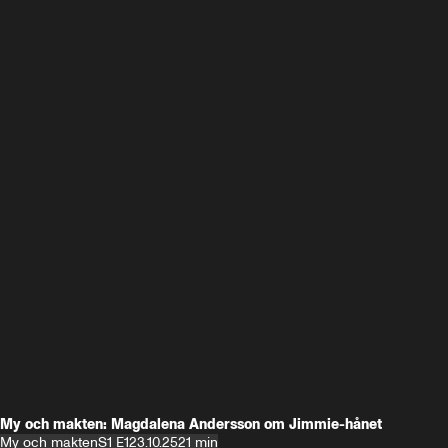
My och makten: Magdalena Andersson om Jimmie-hånet
My och makten
S1 E1
23.10.25
21 min