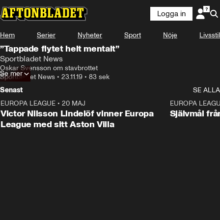
Logga in
Hem
Serier
Nyheter
Sport
Nöje
Livsstil
”Tappade flytet helt mentalt”
Sportbladet News
Oskar Svensson om stavbrottet
Se mer
Sportbladet News
•
23.11.19
•
83 sek
Senast
SE ALLA
EUROPA LEAGUE
•
20 MAJ
1:32
EUROPA LEAG
Victor Nilsson Lindelöf vinner Europa
Självmål frå
League med sitt Aston Villa