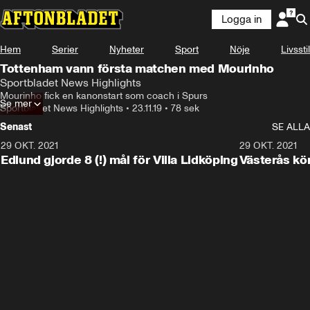
Logga in
Hem
Serier
Nyheter
Sport
Nöje
Livsstil
Tottenham vann första matchen med Mourinho
Sportbladet News Highlights
Mourinho fick en kanonstart som coach i Spurs
Se mer
Sportbladet News Highlights
•
23.11.19
•
78 sek
Senast
SE ALLA
29 OKT. 2021
4:11
29 OKT. 2021
Edlund gjorde 8 (!) mål för Villa Lidköping
Västerås kö