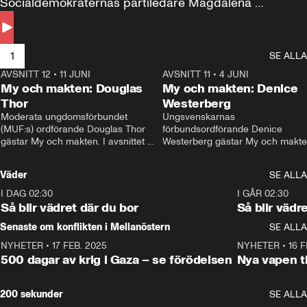
Socialdemokraternas partiledare Magdalena 
Andersson till svars.
1
SE ALLA
AVSNITT 12
•
11 JUNI
26:27
AVSNITT 11
•
4 JUNI
2
My och makten: Douglas
My och makten: Denice
Thor
Westerberg
Moderata ungdomsförbundet 
Ungsvenskarnas 
(MUF:s) ordförande Douglas Thor 
förbundsordförande Denice 
gästar My och makten. I avsnittet 
Westerberg gästar My och makten.
diskuteras tonårsutvisningarna och 
avsnittet diskuteras migrationsfrå
hur Moderaterna ska locka väljare till 
och hur SD ska locka kvinnliga 
Väder
SE ALLA
valet i höst. 
väljare. 
I DAG 02:30
1:06
I GÅR 02:30
Så blir vädret där du bor
Så blir vädr
Senaste om konflikten i Mellanöstern
SE ALLA
NYHETER
•
17 FEB. 2025
0:45
NYHETER
•
16 F
500 dagar av krig i Gaza – se förödelsen
Nya vapen ti
200 sekunder
SE ALLA