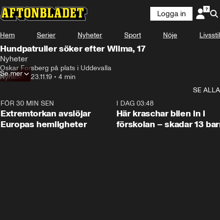
Logga in
Hem
Serier
Nyheter
Sport
Nöje
Livsstil
Hundpatruller söker efter Wilma, 17
Nyheter
Oskar Forsberg på plats i Uddevalla
Se mer
Nyheter
•
23.11.19
•
4 min
SE ALLA
FÖR 30 MIN SEN
0:53
I DAG 03:48
Extremtorkan avslöjar
Här kraschar bilen in i
Europas hemligheter
förskolan – skadar 13 bar