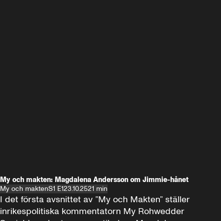
My och makten: Magdalena Andersson om Jimmie-hånet
My och makten
S1 E1
23.10.25
21 min
I det första avsnittet av ”My och Makten” ställer 
inrikespolitiska kommentatorn My Rohwedder 