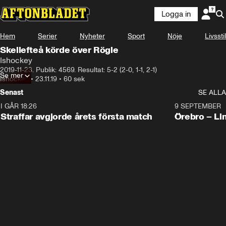
Logga in
Hem
Serier
Nyheter
Sport
Nöje
Livsstil
Skellefteå körde över Rögle
Ishockey
2019-11-23. Publik: 4569. Resultat: 5-2 (2-0, 1-1, 2-1)
Se mer
Ishockey
•
23.11.19
•
60 sek
Senast
SE ALLA
I GÅR 18:26
2:19
9 SEPTEMBER
Plus
Straffar avgjorde årets första match
Örebro – Li