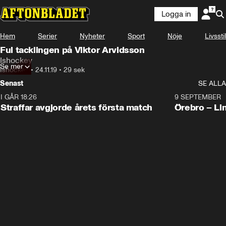
Logga in
Hem
Serier
Nyheter
Sport
Nöje
Livsstil
Ful tacklingen på Viktor Arvidsson
Ishockey
Se mer
Ishockey
•
24.11.19
•
29 sek
Senast
SE ALLA
I GÅR 18:26
2:19
9 SEPTEMBER
Plus
Straffar avgjorde årets första match
Örebro – Li