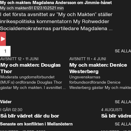
My och makten: Magdalena Andersson om Jimmie-hånet
My och makten
S1 E1
23.10.25
21 min
I det första avsnittet av ”My och Makten” ställer 
inrikespolitiska kommentatorn My Rohwedder 
Socialdemokraternas partiledare Magdalena 
Andersson till svars.
1
SE ALLA
AVSNITT 12
•
11 JUNI
26:27
AVSNITT 11
•
4 JUNI
2
My och makten: Douglas
My och makten: Denice
Thor
Westerberg
Moderata ungdomsförbundet 
Ungsvenskarnas 
(MUF:s) ordförande Douglas Thor 
förbundsordförande Denice 
gästar My och makten. I avsnittet 
Westerberg gästar My och makten.
diskuteras tonårsutvisningarna och 
avsnittet diskuteras migrationsfrå
hur Moderaterna ska locka väljare till 
och hur SD ska locka kvinnliga 
Väder
SE ALLA
valet i höst. 
väljare. 
I GÅR 02:30
1:06
4 AUGUSTI
Så blir vädret där du bor
Så blir vädr
Senaste om konflikten i Mellanöstern
SE ALLA