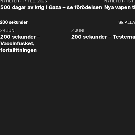
NYHETER
•
17 FEB. 2025
0:45
NYHETER
•
16 F
500 dagar av krig i Gaza – se förödelsen
Nya vapen ti
200 sekunder
SE ALLA
24 JUNI
5:00
2 JUNI
200 sekunder –
200 sekunder – Testern
Vaccinfusket,
fortsättningen