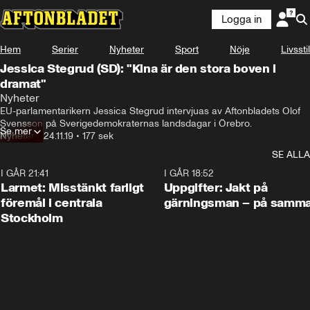
Logga in
Hem
Serier
Nyheter
Sport
Nöje
Livsstil
Jessica Stegrud (SD): "Kina är den stora boven i
dramat"
Nyheter
EU-parlamentarikern Jessica Stegrud intervjuas av Aftonbladets Olof 
Svensson på Sverigedemokraternas landsdagar i Örebro.
Se mer
Nyheter
•
24.11.19
•
177 sek
SE ALLA
I GÅR 21:41
0:35
I GÅR 18:52
Larmet: Misstänkt farligt
Uppgifter: Jakt på
föremål i centrala
gärningsman – på samma
Stockholm