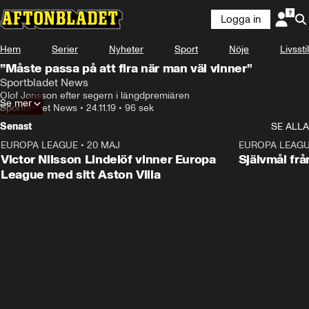
Logga in
Hem
Serier
Nyheter
Sport
Nöje
Livsstil
”Måste passa på att fira när man väl vinner”
Sportbladet News
Olof Jonsson efter segern i längdpremiären
Se mer
Sportbladet News
•
24.11.19
•
96 sek
Senast
SE ALLA
EUROPA LEAGUE
•
20 MAJ
1:32
EUROPA LEAG
Victor Nilsson Lindelöf vinner Europa
Självmål frå
League med sitt Aston Villa