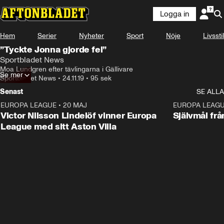
Logga in
Hem
Serier
Nyheter
Sport
Nöje
Livsstil
”Tyckte Jonna gjorde fel”
Sportbladet News
Moa Lundgren efter tävlingarna i Gällivare
Se mer
Sportbladet News
•
24.11.19
•
95 sek
Senast
SE ALLA
EUROPA LEAGUE
•
20 MAJ
1:32
EUROPA LEAG
Victor Nilsson Lindelöf vinner Europa
Självmål frå
League med sitt Aston Villa