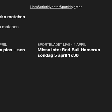
Hem
Serier
Nyheter
Sport
Nöje
Mer
Livsstil
iska matchen
ka matchen
PRIL
1:03
SPORTBLADET LIVE
•
4 APRIL
1:0
va plan – sen
Missa inte: Red Bull Homerun
söndag 5 april 17.30