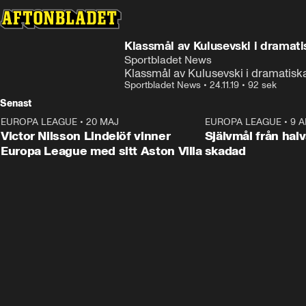
Klassmål av Kulusevski i dramat
Sportbladet News
Klassmål av Kulusevski i dramatis
Sportbladet News
•
24.11.19
•
92 sek
Senast
EUROPA LEAGUE
•
20 MAJ
1:32
EUROPA LEAGUE
•
9 A
Victor Nilsson Lindelöf vinner
Självmål från hal
Europa League med sitt Aston Villa
skadad