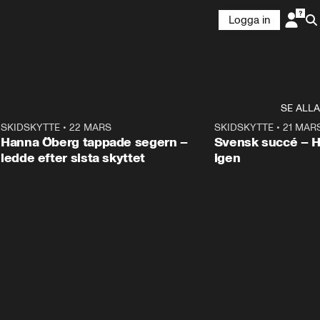
Logga in
SE ALLA
9
SKIDSKYTTE
•
22 MARS
0:55
SKIDSKYTTE
•
21 MAR
Hanna Öberg tappade segern –
Svensk succé – 
ledde efter sista skyttet
igen