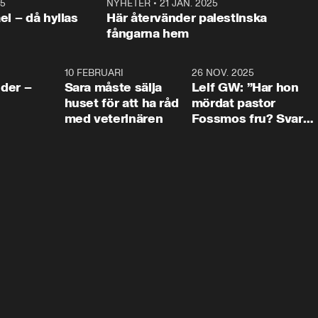
25
1:22
NYHETER
•
21 JAN. 2025
0:5
ael – då hyllas
Här återvänder palestinska
fångarna hem
4:24
10 FEBRUARI
4:13
26 NOV. 2025
8:1
der –
Sara måste sälja
Leif GW: ”Har hon
huset för att ha råd
mördat pastor
med veterinären
Fossmos fru? Svar
nej.”