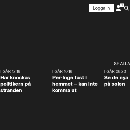
Logga in
SE ALLA
2
I GÅR 12:19
0:45
I GÅR 10:16
1:26
I GÅR 08:20
Här knockas
Per-Inge fast i
Se de nya 
politikern på
hemmet – kan inte
på solen
stranden
komma ut