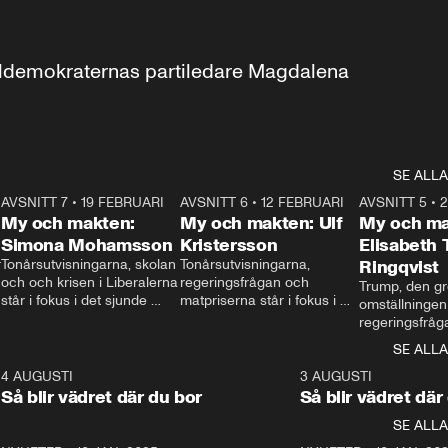
aldemokraternas partiledare Magdalena 
SE ALLA
7
AVSNITT 7
•
19 FEBRUARI
24:30
AVSNITT 6
•
12 FEBRUARI
27:30
AVSNITT 5
•
My och makten:
My och makten: Ulf
My och ma
Simona Mohamsson
Kristersson
Elisabeth
 
Tonårsutvisningarna, skolan 
Tonårsutvisningarna, 
Ringqvist
och och krisen i Liberalerna 
regeringsfrågan och 
Trump, den gr
står i fokus i det sjunde 
matpriserna står i fokus i 
omställningen
avsnittet av ”My och 
det sjätte avsnittet av ”My 
regeringsfråga
makten”. Se när 
och makten”. Se när 
centrum i det 
SE ALLA
Aftonbladets inrikespolitiska 
Aftonbladets inrikespolitiska 
avsnittet av ”
kommentator My 
kommentator My 
6
4 AUGUSTI
1:06
3 AUGUSTI
Makten”. Se nä
Rohwedder ställer 
Rohwedder ställer 
Så blir vädret där du bor
Så blir vädret där
Aftonbladets in
utbildnings- och 
statsminister Ulf Kristersson 
kommentator 
SE ALLA
integrationsminister Simona 
till svars.
Rohwedder stäl
Mohamsson till svars.