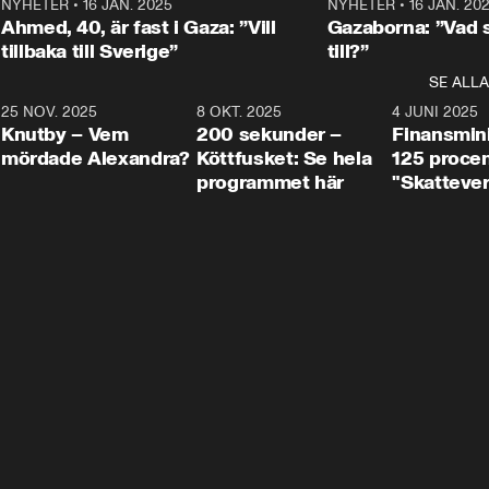
Centerpartiets
2
NYHETER
•
16 JAN. 2025
1:01
NYHETER
•
16 JAN. 20
Thand Ring till
Ahmed, 40, är fast i Gaza: ”Vill
Gazaborna: ”Vad s
tillbaka till Sverige”
till?”
SE ALLA
3
25 NOV. 2025
31:05
8 OKT. 2025
4:29
4 JUNI 2025
Knutby – Vem
200 sekunder –
Finansmin
mördade Alexandra?
Köttfusket: Se hela
125 procent
programmet här
"Skattever
viktig uppg