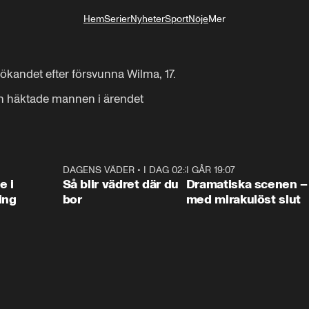
Hem
Serier
Nyheter
Sport
Nöje
Mer
Livsstil
ökandet efter försvunna Wilma, 17.

an häktade mannen i ärendet
0:47
DAGENS VÄDER
•
I DAG 02:30
1:06
I GÅR 19:07
0:4
e i
Så blir vädret där du
Dramatiska scenen –
ing
bor
med mirakulöst slut