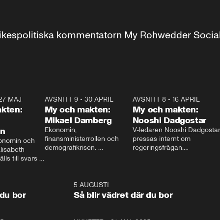
r inrikespolitiska kommentatorn My Rohwedder Soci
27 MAJ
3:51
AVSNITT 9
•
30 APRIL
24:00
AVSNITT 8
•
16 APRIL
25:1
kten:
My och makten:
My och makten:
Mikael Damberg
Nooshi Dadgostar
on
Ekonomin, 
V-ledaren Nooshi Dadgostar
finansministerrollen och 
pressas internt om 
onomin och 
demografikrisen. 
regeringsfrågan.

lisabeth 
Oppositionen ställs till svars 
I Aftonbladets 
ls till svars 
när Socialdemokraternas 
partiledarutfrågning ”My 
stern gästar 
Mikael Damberg gästar My 
och Makten” sätter hon ner 
My och Makten. 
och Makten. 
foten mot kritikerna:

1:06
5 AUGUSTI
1:0
– Vi ställer upp i val. Ska vi 
 du bor
Så blir vädret där du bor
vara med så sitter vi förstås 