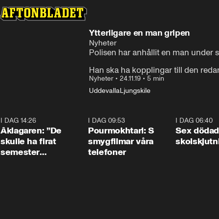
Ytterligare en man gripen
Nyheter
Polisen har anhållit en man under s
Han ska ha kopplingar till den red
Nyheter
•
24.11.19
•
5 min
Uddevalla
Ljungskile
I DAG 14:26
1:54
I DAG 09:53
1:36
I DAG 06:40
Åklagaren: ”De
Pourmokhtari: S
Sex dödad
skulle ha firat
smygfilmar våra
skolskjutn
semester
telefoner
tillsammans”