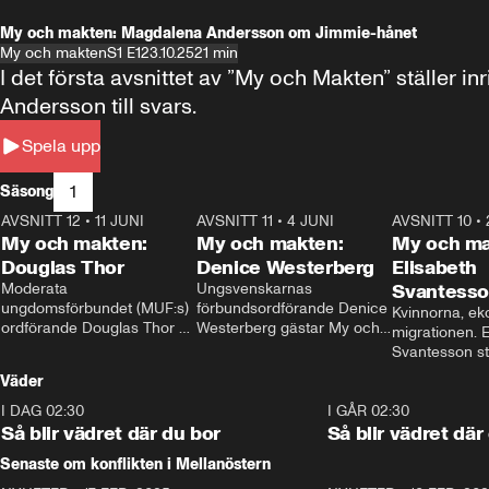
My och makten: Magdalena Andersson om Jimmie-hånet
My och makten
S1 E1
23.10.25
21 min
I det första avsnittet av ”My och Makten” ställe
Andersson till svars.
Spela upp
1
Säsong
AVSNITT 12
•
11 JUNI
26:27
AVSNITT 11
•
4 JUNI
23:40
AVSNITT 10
•
My och makten:
My och makten:
My och ma
Douglas Thor
Denice Westerberg
Elisabeth
Moderata 
Ungsvenskarnas 
Svantess
ungdomsförbundet (MUF:s) 
förbundsordförande Denice 
Kvinnorna, ek
ordförande Douglas Thor 
Westerberg gästar My och 
migrationen. E
gästar My och makten. I 
makten. I avsnittet 
Svantesson stäl
avsnittet diskuteras 
diskuteras migrationsfrågan 
när finansmini
Väder
tonårsutvisningarna och hur 
och hur SD ska locka 
Moderaterna ska locka 
kvinnliga väljare. 
I DAG 02:30
1:06
I GÅR 02:30
väljare till valet i höst. 
Så blir vädret där du bor
Så blir vädret där
Senaste om konflikten i Mellanöstern