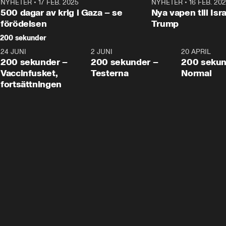
NYHETER
•
17 FEB. 2025
0:45
NYHETER
•
16 FEB. 20
500 dagar av krig i Gaza – se
Nya vapen till Isr
förödelsen
Trump
200 sekunder
24 JUNI
5:00
2 JUNI
4:23
20 APRIL
200 sekunder –
200 sekunder –
200 sekun
Vaccinfusket,
Testerna
Normal
fortsättningen