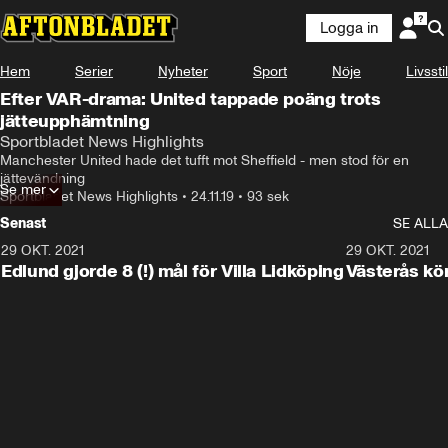
Logga in
Hem
Serier
Nyheter
Sport
Nöje
Livsstil
Efter VAR-drama: United tappade poäng trots
jätteupphämtning
Sportbladet News Highlights
Manchester United hade det tufft mot Sheffield - men stod för en 
jättevändning
Se mer
Sportbladet News Highlights
•
24.11.19
•
93 sek
Senast
SE ALLA
29 OKT. 2021
4:11
29 OKT. 2021
Edlund gjorde 8 (!) mål för Villa Lidköping
Västerås kö