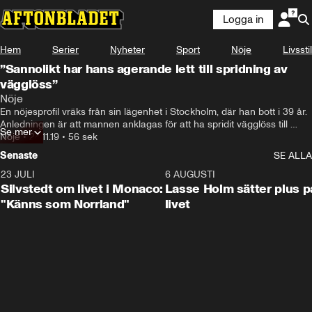
Logga in
Hem
Serier
Nyheter
Sport
Nöje
Livsstil
”Sannolikt har hans agerande lett till spridning av
vägglöss”
Nöje
En nöjesprofil vräks från sin lägenhet i Stockholm, där han bott i 39 år. 
Anledningen är att mannen anklagas för att ha spridit vägglöss till 
Se mer
andra lägenheter. Något han nekar till.
Nöje
•
24.11.19
•
56 sek
Senaste
SE ALLA
23 JULI
2:11
6 AUGUSTI
Silvstedt om livet i Monaco:
Lasse Holm sätter plus p
"Känns som Norrland"
livet