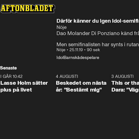
Därför känner du igen Idol-semifi
Nöje
Dao Molander Di Ponziano känd från 
Men semifinalisten har synts i ruta
Nöje
•
25.11.19
•
90 sek
Idol
Barnskådespelare
Senaste
I GÅR 10:42
1:04
4 AUGUSTI
0:24
3 AUGUSTI
Lasse Holm sätter
Beskedet om nästa
This or th
plus på livet
år: ”Bestämt mig”
Dara: ”Väg