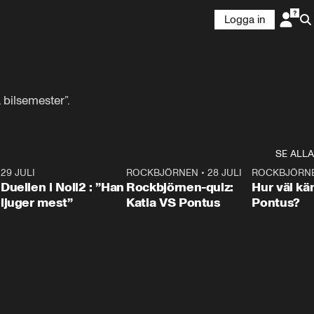
Logga in
 bilsemester”.
SE ALLA
9
29 JULI
0:47
ROCKBJÖRNEN
•
28 JULI
0:15
ROCKBJÖRN
Duellen i Noll2 : ”Han
Rockbjörnen-quiz:
Hur väl kä
ljuger mest”
Katia VS Pontus
Pontus?