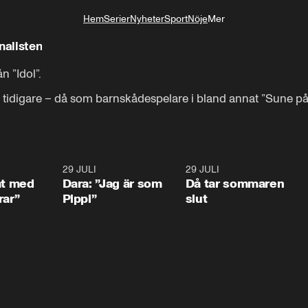
Hem
Serier
Nyheter
Sport
Nöje
Mer
Livsstil
nalisten
”Idol”. 

n tidigare – då som barnskådespelare i bland annat ”Sune på
1:02
29 JULI
0:41
29 JULI
0:3
at med
Dara: ”Jag är som
Då tar sommaren
rar”
Pippi”
slut