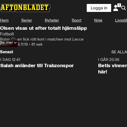
Logga in
Hem
Serier
Nyheter
Sport
Nöje
Livsstil
Olsen visas ut efter totalt hjärnsläpp
Fotboll
Robin Olsen fick rött kort i matchen mot Lecce
Se mer
Fotboll
•
25.11.19
•
81 sek
Senast
SE ALLA
I DAG 12:41
0:42
I GÅR 20:36
Salah anländer till Trabzonspor
Betis vinne
här!