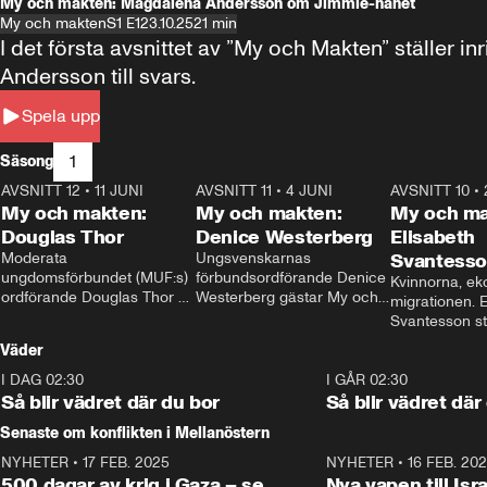
My och makten: Magdalena Andersson om Jimmie-hånet
My och makten
S1 E1
23.10.25
21 min
I det första avsnittet av ”My och Makten” ställe
Andersson till svars.
Spela upp
1
Säsong
AVSNITT 12
•
11 JUNI
26:27
AVSNITT 11
•
4 JUNI
23:40
AVSNITT 10
•
My och makten:
My och makten:
My och ma
Douglas Thor
Denice Westerberg
Elisabeth
Moderata 
Ungsvenskarnas 
Svantess
ungdomsförbundet (MUF:s) 
förbundsordförande Denice 
Kvinnorna, ek
ordförande Douglas Thor 
Westerberg gästar My och 
migrationen. E
gästar My och makten. I 
makten. I avsnittet 
Svantesson stäl
avsnittet diskuteras 
diskuteras migrationsfrågan 
när finansmini
Väder
tonårsutvisningarna och hur 
och hur SD ska locka 
Moderaterna ska locka 
kvinnliga väljare. 
I DAG 02:30
1:06
I GÅR 02:30
väljare till valet i höst. 
Så blir vädret där du bor
Så blir vädret där
Senaste om konflikten i Mellanöstern
NYHETER
•
17 FEB. 2025
0:45
NYHETER
•
16 FEB. 20
500 dagar av krig i Gaza – se
Nya vapen till Isr