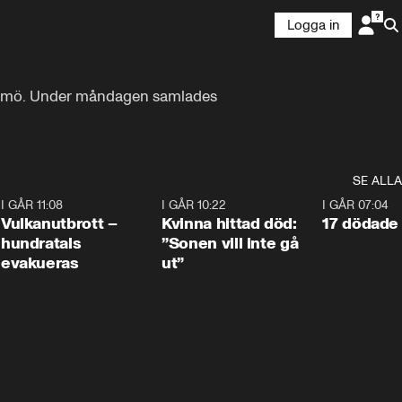
Logga in
 Malmö. Under måndagen samlades 
SE ALLA
4
I GÅR 11:08
0:27
I GÅR 10:22
1:12
I GÅR 07:04
Vulkanutbrott –
Kvinna hittad död:
17 dödade 
hundratals
”Sonen vill inte gå
evakueras
ut”