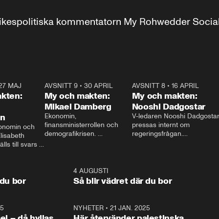
r inrikespolitiska kommentatorn My Rohwedder Soci
27 MAJ
3:51
AVSNITT 9
•
30 APRIL
24:00
AVSNITT 8
•
16 APRIL
25:1
kten:
My och makten:
My och makten:
Mikael Damberg
Nooshi Dadgostar
on
Ekonomin, 
V-ledaren Nooshi Dadgostar
finansministerrollen och 
pressas internt om 
onomin och 
demografikrisen. 
regeringsfrågan.

lisabeth 
Oppositionen ställs till svars 
I Aftonbladets 
ls till svars 
när Socialdemokraternas 
partiledarutfrågning ”My 
stern gästar 
Mikael Damberg gästar My 
och Makten” sätter hon ner 
My och Makten. 
och Makten. 
foten mot kritikerna:

1:06
4 AUGUSTI
1:0
– Vi ställer upp i val. Ska vi 
 du bor
Så blir vädret där du bor
vara med så sitter vi förstås 
25
1:22
NYHETER
•
21 JAN. 2025
0:5
ael – då hyllas
Här återvänder palestinska