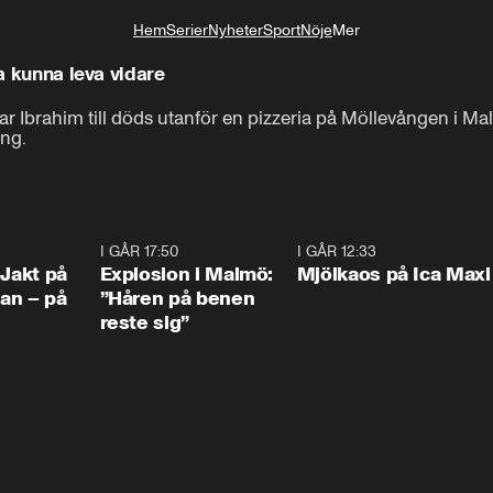
Hem
Serier
Nyheter
Sport
Nöje
Mer
Livsstil
ka kunna leva vidare
ar Ibrahim till döds utanför en pizzeria på Möllevången i
ing.
0:33
I GÅR 17:50
1:10
I GÅR 12:33
0:2
 Jakt på
Explosion i Malmö:
Mjölkaos på Ica Maxi
an – på
”Håren på benen
reste sig”