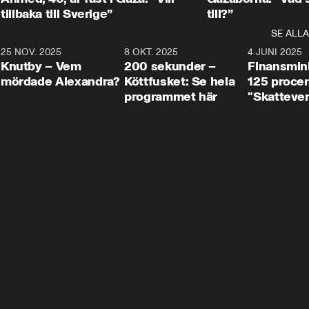
tillbaka till Sverige”
till?”
SE ALLA
3
25 NOV. 2025
31:05
8 OKT. 2025
4:29
4 JUNI 2025
Knutby – Vem
200 sekunder –
Finansmin
mördade Alexandra?
Köttfusket: Se hela
125 procent
programmet här
"Skattever
viktig uppg