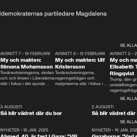
aldemokraternas partiledare Magdalena 
SE ALLA
7
AVSNITT 7
•
19 FEBRUARI
24:30
AVSNITT 6
•
12 FEBRUARI
27:30
AVSNITT 5
•
My och makten:
My och makten: Ulf
My och ma
Simona Mohamsson
Kristersson
Elisabeth
 
Tonårsutvisningarna, skolan 
Tonårsutvisningarna, 
Ringqvist
och och krisen i Liberalerna 
regeringsfrågan och 
Trump, den gr
står i fokus i det sjunde 
matpriserna står i fokus i 
omställningen
avsnittet av ”My och 
det sjätte avsnittet av ”My 
regeringsfråga
makten”. Se när 
och makten”. Se när 
centrum i det 
SE ALLA
Aftonbladets inrikespolitiska 
Aftonbladets inrikespolitiska 
avsnittet av ”
kommentator My 
kommentator My 
6
3 AUGUSTI
1:06
2 AUGUSTI
Makten”. Se nä
Rohwedder ställer 
Rohwedder ställer 
Så blir vädret där du bor
Så blir vädret där
Aftonbladets in
utbildnings- och 
statsminister Ulf Kristersson 
kommentator 
SE ALLA
integrationsminister Simona 
till svars.
Rohwedder stäl
Mohamsson till svars.
Centerpartiets
2
NYHETER
•
16 JAN. 2025
1:01
NYHETER
•
16 JAN. 20
Thand Ring till
Ahmed, 40, är fast i Gaza: ”Vill
Gazaborna: ”Vad s