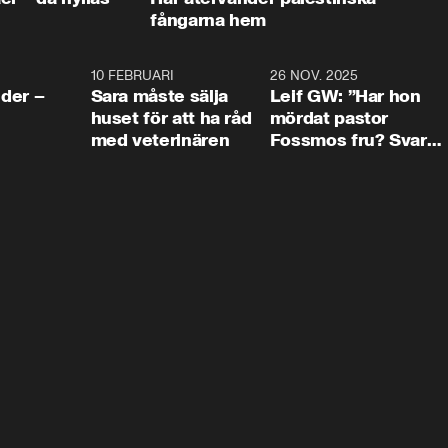
fångarna hem
4:24
10 FEBRUARI
4:13
26 NOV. 2025
8:1
der –
Sara måste sälja
Leif GW: ”Har hon
huset för att ha råd
mördat pastor
med veterinären
Fossmos fru? Svar
nej.”