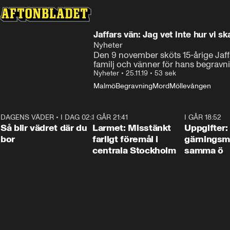
Jaffars vän: Jag vet inte hur vi s
Nyheter
Den 9 november sköts 15-årige Jaff
familj och vänner för hans begravn
Nyheter
•
25.11.19
•
53 sek
Malmö
Begravning
Mord
Möllevången
DAGENS VÄDER
•
I DAG 02:30
1:06
I GÅR 21:41
0:35
I GÅR 18:52
Så blir vädret där du
Larmet: Misstänkt
Uppgifter:
bor
farligt föremål i
gärningsm
centrala Stockholm
samma ö