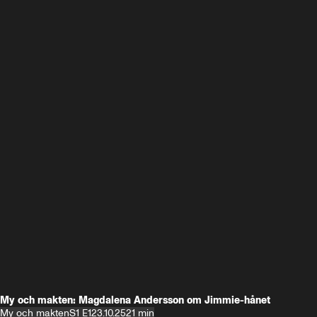
My och makten: Magdalena Andersson om Jimmie-hånet
My och makten
S1 E1
23.10.25
21 min