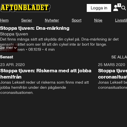
Logga in
Hem
Serier
Nyheter
Sport
Nöje
Livsstil
Stoppa tjuven: Dna-märkning
Stoppa tjuven
Det finns många sätt att skydda din cykel på. Dna-märkning är det 
senaste sättet som ser till att din cykel inte är bort för länge.
Se mer
Stoppa tjuven
•
08.10.19
•
4 min
Senast
SE ALLA
23 APR. 2020
5:37
25 MARS 2020
Stoppa tjuven: Riskerna med att jobba
Stoppa tjuve
hemifrån
coronasitua
Jonas Leksell reder ut riskerna som finns med att 
Jonas Leksell ber
jobba hemifrån under den pågående 
coronasituationen
coronasituationen.