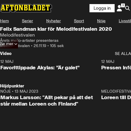
Logga in
Hem
Serier
Nyheter
Sport
Nöje
Livsstil
Felix Sandman klar för Melodifestivalen 2020
Melodifestivalen
Årets mello-artister presenteras
Se mer
Melodifestivalen
•
26.11.19
•
105 sek
Video
SE ALLA
12 MAJ
1:04
12 MAJ
Favorittippade Akylas: ”Är galet”
Pressen infö
Höjdpunkter
NÖJE
•
13 MAJ 2023
18:32
MELODIFESTIV
Markus Larsson: "Allt pekar på att det
Loreen till 
står mellan Loreen och Finland"