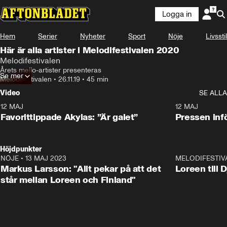
Logga in
Hem
Serier
Nyheter
Sport
Nöje
Livsstil
Här är alla artister i Melodifestivalen 2020
Melodifestivalen
Årets mello-artister presenteras
Se mer
Melodifestivalen
•
26.11.19
•
45 min
Video
SE ALLA
12 MAJ
1:04
12 MAJ
Favorittippade Akylas: ”Är galet”
Pressen infö
Höjdpunkter
NÖJE
•
13 MAJ 2023
18:32
MELODIFESTIV
Markus Larsson: "Allt pekar på att det
Loreen till 
står mellan Loreen och Finland"