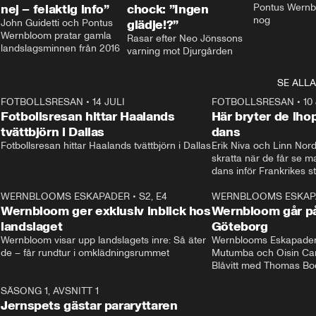
nej – felaktig info”
chock: ”Ingen
Pontus Wernbl
nog
John Guidetti och Pontus 
glädje!?”
Wernbloom pratar gamla 
Rasar efter Neo Jönssons 
landslagsminnen från 2016
varning mot Djurgården
SE ALLA
8
FOTBOLLSRESAN
•
14 JULI
41:35
FOTBOLLSRESAN
•
10
Fotbollsresan hittar Haalands
Här bryter de ih
tvättbjörn i Dallas
dans
Fotbollsresan hittar Haalands tvättbjörn i Dallas
Erik Niva och Linn Nord
skratta när de får se 
dans inför Frankrikes st
VM-kvartsfinalen. 
4
WERNBLOOMS ESKAPADER
•
S2, E4
24:20
WERNBLOOMS ESKAP
Plus
Wernbloom ger exklusiv inblick hos
Wernbloom går på
landslaget
Göteborg
Wernbloom visar upp landslagets inre: Så äter 
Wernblooms Eskapader:
de – får rundtur i omklädningsrummet
Mutumba och Oisin Cant
Blåvitt med Thomas Bo
0
SÄSONG 1, AVSNITT 1
25:12
Jernspets gästar pararyttaren