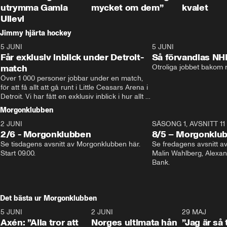
utrymma Gamla
mycket om dem”
kvalet
Ullevi
Jimmy hjärta hockey
5 JUNI
11:14
5 JUNI
Får exklusiv inblick under Detroit-
Så förvandlas NH
match
Otroliga jobbet bakom r
Över 1 000 personer jobbar under en match, 
för att få allt att gå runt i Little Ceasars Arena i 
Detroit. Vi har fått en exklusiv inblick i hur allt 
fungerar inför och under match i världens 
Morgonklubben
bästa hockeyliga
2 JUNI
SÄSONG 1, AVSNITT 11
2/6 - Morgonklubben
8/5 – Morgonklu
Se tisdagens avsnitt av Morgonklubben här. 
Se fredagens avsnitt 
Start 09.00. 
Malin Wahlberg, Alexa
Bank. 
Det bästa ur Morgonklubben
5 JUNI
0:44
2 JUNI
0:26
29 MAJ
Axén: ”Alla tror att
Norges ultimata hån
”Jag är så 