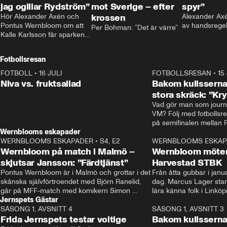
jag ogillar Rydström”
mot Sverige – efter
spyr”
Hör Alexander Axén och 
krossen
Alexander Axén
Pontus Wernbloom om att 
av handsrege
Per Bohman: ”Det är värre”
Kalle Karlsson får sparken 
från Bajen och att Henrik 
Rydström tar över
Fotbollsresan
FOTBOLL
•
16 JULI
0:44
FOTBOLLSRESAN
•
15
Niva vs. fruktsallad
Bakom kulisserna
stora skräck: ”Kr
Vad gör man som journa
VM? Följ med fotbollsr
Wernblooms eskapader
WERNBLOOMS ESKAPADER
•
S4, E2
38:23
WERNBLOOMS ESKAP
Wernbloom på match i Malmö –
Wernbloom möter
skjutsar Jansson: ”Färdtjänst”
Harvestad STBK
Pontus Wernbloom är i Malmö och grottar i det 
Från åtta gubbar i januar
skånska självförtroendet med Björn Ranelid, 
dag. Marcus Lager starta
går på MFF-match med komikern Simon 
lära känna folk i Linköp
Jernspets Gästar
”Chippen” Svensson och hjälper skadade 
STBK en institution – o
SÄSONG 1, AVSNITT 4
stjärnbacken Pontus Jansson hem. 
13:37
rakt in i värmen.
SÄSONG 1, AVSNITT 3
Frida Jernspets testar voltige
Bakom kulissern