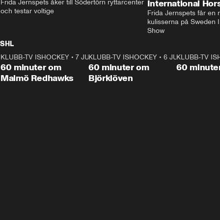
Frida Jernspets åker till Södertörn ryttarcenter 
International Ho
och testar voltige
Frida Jernspets får en 
kulisserna på Sweden In
Show
SHL
KLUBB-TV ISHOCKEY
1:02:53
•
7 JUNI
KLUBB-TV ISHOCKEY
1:00:59
•
6 JUNI
KLUBB-TV I
Plus
Plus
60 minuter om
60 minuter om
60 minute
Malmö Redhawks
Björklöven