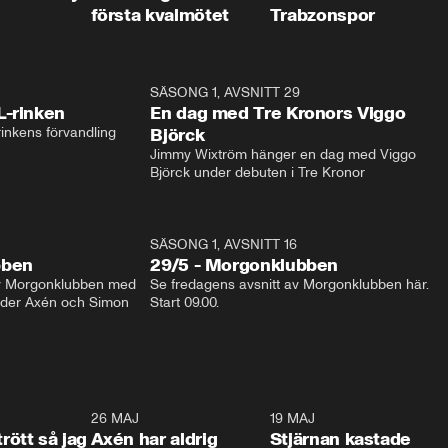
första kvalmötet
Trabzonspor
1:04
SÄSONG 1, AVSNITT 29
17:3
L-rinken
En dag med Tre Kronors Viggo
inkens förvandling
Björck
Jimmy Wixtröm hänger en dag med Viggo 
Björck under debuten i Tre Kronor
SÄSONG 1, AVSNITT 16
bben
29/5 - Morgonklubben
av Morgonklubben med 
Se fredagens avsnitt av Morgonklubben här. 
nder Axén och Simon 
Start 09.00. 
0:30
26 MAJ
0:31
19 MAJ
0:4
trött så jag
Axén har aldrig
Stjärnan kastade