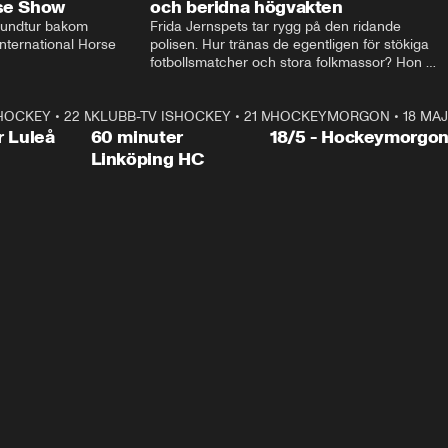
rse Show
och beridna högvakten
rundtur bakom 
Frida Jernspets tar rygg på den ridande 
ternational Horse 
polisen. Hur tränas de egentligen för stökiga 
fotbollsmatcher och stora folkmassor? Hon 
hälsar även på hos beridna högvakten, som 
den här dagen ska byta av högvakten, som 
SHOCKEY
1:00:28
•
22 MAJ
KLUBB-TV ISHOCKEY
vaktar slottet.
1:00:18
•
21 MAJ
HOCKEYMORGON
•
18 MAJ
Plus
r Luleå
60 minuter
18/5 - Hockeymorgo
Linköping HC