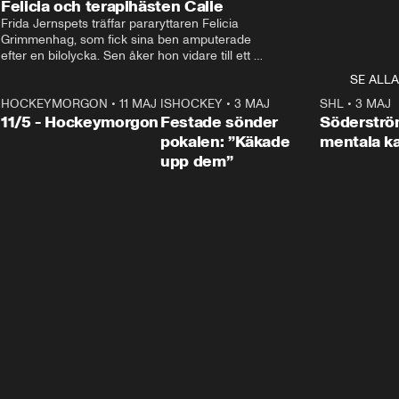
Felicia och terapihästen Calle
Frida Jernspets träffar pararyttaren Felicia 
Grimmenhag, som fick sina ben amputerade 
efter en bilolycka. Sen åker hon vidare till ett 
vård- och omsorgsboende med den 76 
SE ALLA
centimeter höga terapihästen Calle.
HOCKEYMORGON
•
11 MAJ
ISHOCKEY
•
3 MAJ
0:22
SHL
•
3 MAJ
n
11/5 - Hockeymorgon
Festade sönder
Söderströ
pokalen: ”Käkade
mentala 
upp dem”