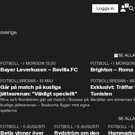
Logga in
sverige.
SE ALLA
FOTBOLL
•
I MORGON 13:20
FOTBOLL
•
I MORGON 
Plus
Plus
Bayer Leverkusen – Sevilla FC
Brighton – Roma
3
FOTBOLLSRESAN
•
13 MAJ
33:19
FOTBOLLSRESAN
•
S5
Går på match på kusliga
Exklusivt: Träffar
jättearenan: ”Väldigt speciellt”
Tunisien
Niva och Nordström går på match i Sousse på 
Berättar om sönernas tu
kusliga jättearenan – flaskorna flyger mot egna 
spelarna 
SE ALLA
2
FOTBOLL
•
5 AUGUSTI
1:30
FOTBOLL
•
5 AUGUSTI
0:46
FOTBOLL
•
5
Betis vinner över
Rydström om den
Hammarby 