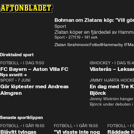
Bohman om Zlatans köp: "Vill gö
Sport
Zlatan köper en fjärdedel av Hammar
Sport
•
27.11.19
•
141 sek
Zlatan Ibrahimovic
Fotboll
Hammarby IF
Ma
Direktsänd sport
FOTBOLL
•
I DAG 11:50
ISHOCKEY
•
I DAG 15:
Plus
Plus
FC Bayern – Aston Villa FC
Västerås – Leksa
Nya avsnitt →
SPORT
•
7 JUNI
16:36
JIMMY HJÄRTA HOCK
Gör löptester med Andreas
En dag med Tre K
Almgren
Björck
Jimmy Wixtröm hänger 
Björck under debuten i
Senaste sportklippen
FOTBOLL
•
I GÅR 19:55
0:29
FOTBOLL
•
I GÅR 19:55
1:56
FOTBOLL
•
I
Blåvitt tvingas
”Vi visste inte nog
Räddade 