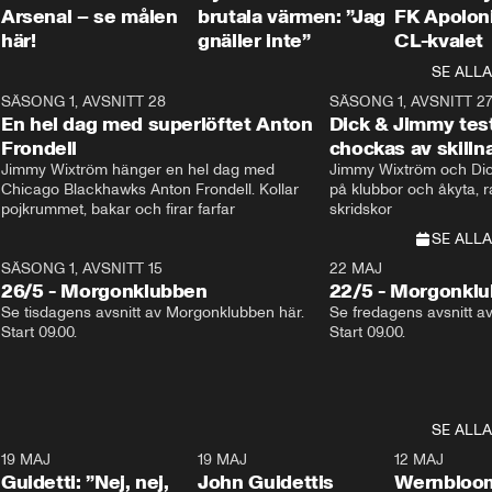
Arsenal – se målen
brutala värmen: ”Jag
FK Apoloni
här!
gnäller inte”
CL-kvalet
SE ALLA
8
SÄSONG 1, AVSNITT 28
20:38
SÄSONG 1, AVSNITT 2
Plus
En hel dag med superlöftet Anton
Dick & Jimmy test
Frondell
chockas av skill
Jimmy Wixtröm hänger en hel dag med 
Jimmy Wixtröm och Dick
Chicago Blackhawks Anton Frondell. Kollar 
på klubbor och åkyta, r
pojkrummet, bakar och firar farfar
skridskor 
SE ALLA
SÄSONG 1, AVSNITT 15
22 MAJ
26/5 - Morgonklubben
22/5 - Morgonkl
Se tisdagens avsnitt av Morgonklubben här. 
Se fredagens avsnitt a
Start 09.00. 
Start 09.00. 
SE ALLA
3
19 MAJ
0:39
19 MAJ
0:34
12 MAJ
Guidetti: ”Nej, nej,
John Guidettis
Wernbloom