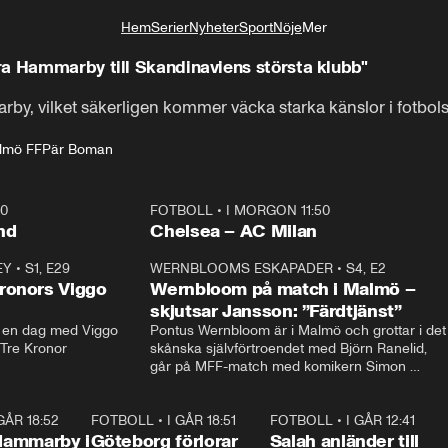
Hem
Serier
Nyheter
Sport
Nöje
Mer
Livsstil
ra Hammarby till Skandinaviens största klubb"
by, vilket säkerligen kommer väcka starka känslor i fotbols
lmö FF
Pär Boman
40
FOTBOLL
•
I MORGON 11:50
Plus
nd
Chelsea – AC Milan
EY
•
S1, E29
17:38
WERNBLOOMS ESKAPADER
•
S4, E2
38:2
ronors Viggo
Wernbloom på match i Malmö –
skjutsar Jansson: ”Färdtjänst”
en dag med Viggo 
Pontus Wernbloom är i Malmö och grottar i det 
 Tre Kronor
skånska självförtroendet med Björn Ranelid, 
går på MFF-match med komikern Simon 
”Chippen” Svensson och hjälper skadade 
stjärnbacken Pontus Jansson hem. 
 GÅR 18:52
2:17
FOTBOLL
•
I GÅR 18:51
2:17
FOTBOLL
•
I GÅR 12:41
0:4
Hammarby i
Göteborg förlorar
Salah anländer till