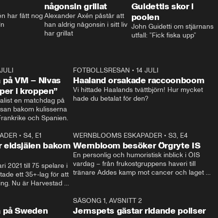
någonsin grillat
Guidettis skor i
 har fått nog 
Alexander Axén påstår att 
poolen
ln
han aldrig någonsin i sitt liv 
John Guidetti om stjärnans 
har grillat
utfall: ”Fick fiska upp”
 JULI
36:52
FOTBOLLSRESAN
•
14 JULI
0:3
 på VM – Nivas
Haaland orsakade raccoonboom
yper i kroppen”
Vi hittade Haalands tvättbjörn! Hur mycket 
hade du betalat för den?
list en matchdag på 
esan bakom kulisserna 
på semifinalen mellan Frankrike och Spanien. 
ADER
•
S4, E1
32:14
WERNBLOOMS ESKAPADER
•
S3, E4
33:1
Plus
 eldsjälen bakom
Wernbloom besöker Örgryte IS
En personlig och humoristisk inblick i ÖIS 
vardag – från frukostgruppens haveri till 
i 2021 till 75 spelare i 
tränare Addes kamp mot cancer och laget 
de ett 35+-lag för att 
som siktar mot Allsvenskan.
ing. Nu är Harvestad 
ch Wernbloom kliver 
14:14
SÄSONG 1, AVSNITT 2
24:5
a på Sweden
Jernspets gästar ridande poliser