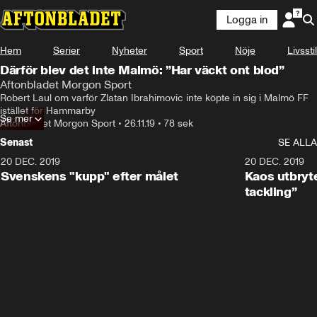
Logga in
Hem
Serier
Nyheter
Sport
Nöje
Livsstil
Därför blev det inte Malmö: ”Har väckt ont blod”
Aftonbladet Morgon Sport
Robert Laul om varför Zlatan Ibrahimovic inte köpte in sig i Malmö FF 
istället för Hammarby
Se mer
Aftonbladet Morgon Sport
•
26.11.19
•
78 sek
Senast
SE ALLA
20 DEC. 2019
0:44
20 DEC. 2019
Svenskens "kupp" efter målet
Kaos utbryte
tackling”