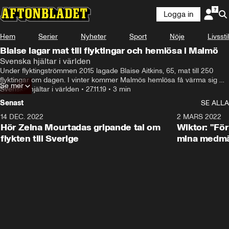
Logga in
Hem
Serier
Nyheter
Sport
Nöje
Livsstil
Blaise lagar mat till flyktingar och hemlösa i Malmö
Svenska hjältar i världen
Under flyktingströmmen 2015 lagade Blaise Aitkins, 65, mat till 250 
flyktingar om dagen. I vinter kommer Malmös hemlösa få värma sig 
Se mer
med hans centralafrikanska maträtter. Matlagning är Aitkins sätt att 
Svenska hjältar i världen
•
27.11.19
•
3 min
försöka göra världen lite bättre.
Senast
SE ALLA
14 DEC. 2022
0:48
2 MARS 2022
Hör Zeina Mourtadas gripande tal om
Wiktor: "För
flykten till Sverige
mina medmä