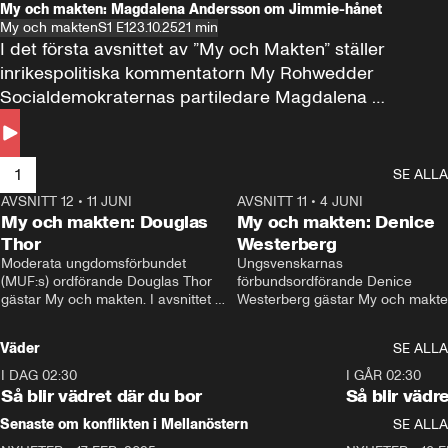
My och makten: Magdalena Andersson om Jimmie-hånet
My och makten
S1 E1
23.10.25
21 min
I det första avsnittet av ”My och Makten” ställer 
inrikespolitiska kommentatorn My Rohwedder 
Socialdemokraternas partiledare Magdalena 
Andersson till svars.
1
SE ALLA
AVSNITT 12
•
11 JUNI
26:27
AVSNITT 11
•
4 JUNI
2
My och makten: Douglas
My och makten: Denice
Thor
Westerberg
Moderata ungdomsförbundet 
Ungsvenskarnas 
(MUF:s) ordförande Douglas Thor 
förbundsordförande Denice 
gästar My och makten. I avsnittet 
Westerberg gästar My och makten.
diskuteras tonårsutvisningarna och 
avsnittet diskuteras migrationsfrå
hur Moderaterna ska locka väljare till 
och hur SD ska locka kvinnliga 
Väder
SE ALLA
valet i höst. 
väljare. 
I DAG 02:30
1:06
I GÅR 02:30
Så blir vädret där du bor
Så blir vädr
Senaste om konflikten i Mellanöstern
SE ALLA