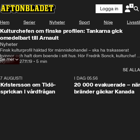
Logga in
Hem
Serier
Nyheter
Sport
Nöje
Livsstil
Kulturchefen om finske profilen: Tankarna gick
omedelbart till Arnault
Nyheter
Finsk kulturprofil häktad för människohandel – ska ha trakasserat 
kvinnor och haft dom boende i sitt hus. Hör Fredrik Sonck, kulturchef 
Se mer
på finska Hufvudstadsbladet om fallet.
Nyheter
•
27.11.19
•
5 min
SE ALLA
7 AUGUSTI
0:42
I DAG 05:56
Kristersson om Tidö-
20 000 evakuerade – nä
sprickan i vårdfrågan
bränder gäckar Kanada