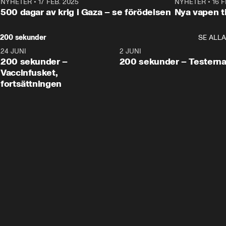
NYHETER
•
17 FEB. 2025
0:45
NYHETER
•
16 F
500 dagar av krig i Gaza – se förödelsen
Nya vapen ti
200 sekunder
SE ALLA
24 JUNI
5:00
2 JUNI
200 sekunder –
200 sekunder – Testern
Vaccinfusket,
fortsättningen