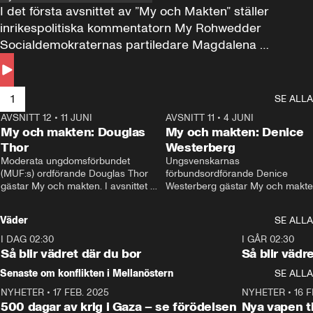
I det första avsnittet av ”My och Makten” ställer 
inrikespolitiska kommentatorn My Rohwedder 
Socialdemokraternas partiledare Magdalena 
Andersson till svars.
1
SE ALLA
AVSNITT 12
•
11 JUNI
26:27
AVSNITT 11
•
4 JUNI
2
My och makten: Douglas
My och makten: Denice
Thor
Westerberg
Moderata ungdomsförbundet 
Ungsvenskarnas 
(MUF:s) ordförande Douglas Thor 
förbundsordförande Denice 
gästar My och makten. I avsnittet 
Westerberg gästar My och makten.
diskuteras tonårsutvisningarna och 
avsnittet diskuteras migrationsfrå
hur Moderaterna ska locka väljare till 
och hur SD ska locka kvinnliga 
Väder
SE ALLA
valet i höst. 
väljare. 
I DAG 02:30
1:06
I GÅR 02:30
Så blir vädret där du bor
Så blir vädr
Senaste om konflikten i Mellanöstern
SE ALLA
NYHETER
•
17 FEB. 2025
0:45
NYHETER
•
16 F
500 dagar av krig i Gaza – se förödelsen
Nya vapen ti