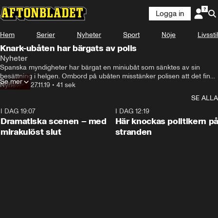
Logga in
Hem
Serier
Nyheter
Sport
Nöje
Livsstil
Knark-ubåten har bärgats av polis
Nyheter
Spanska myndigheter har bärgat en miniubåt som sänktes av sin 
besättning i helgen. Ombord på ubåten misstänker polisen att det finns 
Se mer
tonvis med kokain.
Nyheter
•
27.11.19
•
41 sek
SE ALLA
I DAG 19:07
0:42
I DAG 12:19
Dramatiska scenen – med
Här knockas politikern p
mirakulöst slut
stranden