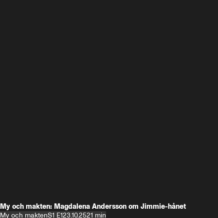
My och makten: Magdalena Andersson om Jimmie-hånet
My och makten
S1 E1
23.10.25
21 min