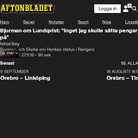
Logga in
Hem
Serier
Nyheter
Sport
Nöje
Livsstil
Bjurman om Lundqvist: ”Inget jag skulle sätta pengar
på”
Ishockey
Bjurman och Ekeliw om Henkes status i Rangers
Se mer
Ishockey
•
27.11.19
•
96 sek
Senast
SE ALLA
9 SEPTEMBER
18 AUGUSTI 16:
Plus
Plus
Örebro – Linköping
Örebro – Ti