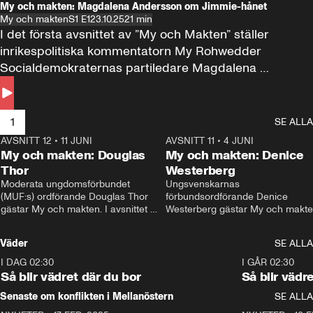
My och makten: Magdalena Andersson om Jimmie-hånet
My och makten
S1 E1
23.10.25
21 min
I det första avsnittet av ”My och Makten” ställer 
inrikespolitiska kommentatorn My Rohwedder 
Socialdemokraternas partiledare Magdalena 
Andersson till svars.
1
SE ALLA
AVSNITT 12
•
11 JUNI
26:27
AVSNITT 11
•
4 JUNI
2
My och makten: Douglas
My och makten: Denice
Thor
Westerberg
Moderata ungdomsförbundet 
Ungsvenskarnas 
(MUF:s) ordförande Douglas Thor 
förbundsordförande Denice 
gästar My och makten. I avsnittet 
Westerberg gästar My och makten.
diskuteras tonårsutvisningarna och 
avsnittet diskuteras migrationsfrå
hur Moderaterna ska locka väljare till 
och hur SD ska locka kvinnliga 
Väder
SE ALLA
valet i höst. 
väljare. 
I DAG 02:30
1:06
I GÅR 02:30
Så blir vädret där du bor
Så blir vädr
Senaste om konflikten i Mellanöstern
SE ALLA