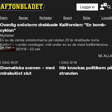
Logga in
Hem
Serier
Nyheter
Sport
Nöje
Livsstil
Ovanlig snöstorm drabbade Kalifornien: ”En bomb-
cyklon”
Nyheter
En av de värsta snöstormarna på nästan 20 år drabbade norra 
Kalifornien under onsdagen, mitt under en av de mest trafikintensiva 
Se mer
veckorna i USA inför den kommande Thanksgiving-helgen.
Nyheter
•
28.11.19
•
53 sek
SE ALLA
I DAG 19:07
0:42
I DAG 12:19
Dramatiska scenen – med
Här knockas politikern p
mirakulöst slut
stranden