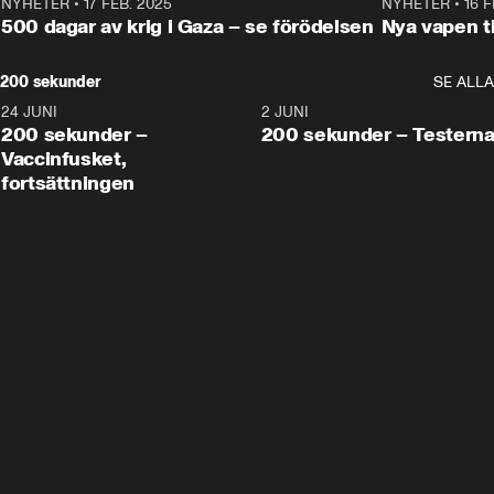
NYHETER
•
17 FEB. 2025
0:45
NYHETER
•
16 F
500 dagar av krig i Gaza – se förödelsen
Nya vapen ti
200 sekunder
SE ALLA
24 JUNI
5:00
2 JUNI
200 sekunder –
200 sekunder – Testern
Vaccinfusket,
fortsättningen