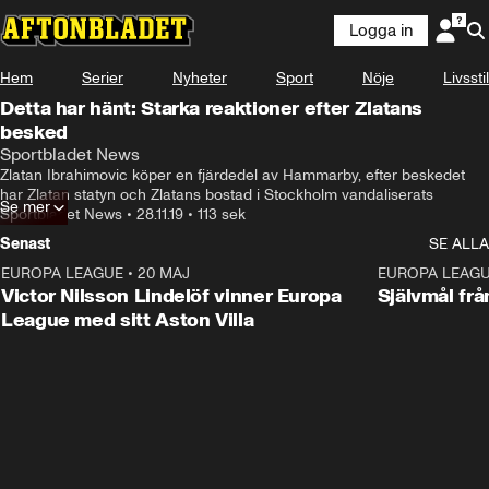
Logga in
Hem
Serier
Nyheter
Sport
Nöje
Livsstil
Detta har hänt: Starka reaktioner efter Zlatans
besked
Sportbladet News
Zlatan Ibrahimovic köper en fjärdedel av Hammarby, efter beskedet 
har Zlatan statyn och Zlatans bostad i Stockholm vandaliserats
Se mer
Sportbladet News
•
28.11.19
•
113 sek
Senast
SE ALLA
EUROPA LEAGUE
•
20 MAJ
1:32
EUROPA LEAG
Victor Nilsson Lindelöf vinner Europa
Självmål frå
League med sitt Aston Villa