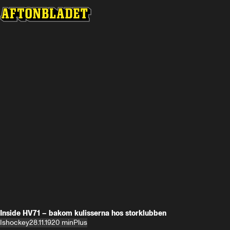
Inside HV71 – bakom kulisserna hos storklubben
Ishockey
28.11.19
20 min
Plus