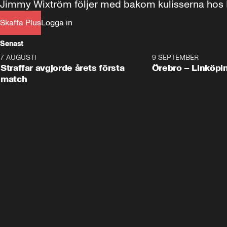
Jimmy Wixtröm följer med bakom kulisserna hos
Skaffa Plus
Logga in
Senast
7 AUGUSTI
2:19
9 SEPTEMBER
Plus
Straffar avgjorde årets första
Örebro – Linköpi
match