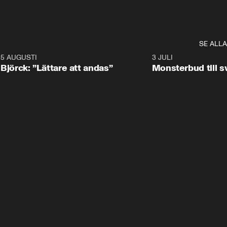
SE ALLA
5 AUGUSTI
2:08
3 JULI
Björck: ”Lättare att andas”
Monsterbud till 