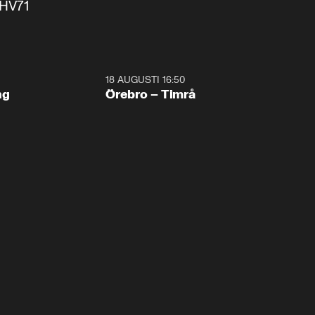
 HV71
18 AUGUSTI 16:50
Plus
ng
Örebro – Timrå