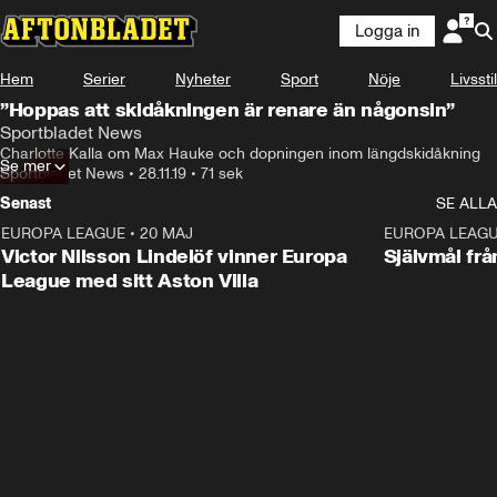
Logga in
Hem
Serier
Nyheter
Sport
Nöje
Livsstil
”Hoppas att skidåkningen är renare än någonsin”
Sportbladet News
Charlotte Kalla om Max Hauke och dopningen inom längdskidåkning
Se mer
Sportbladet News
•
28.11.19
•
71 sek
Senast
SE ALLA
EUROPA LEAGUE
•
20 MAJ
1:32
EUROPA LEAG
Victor Nilsson Lindelöf vinner Europa
Självmål frå
League med sitt Aston Villa