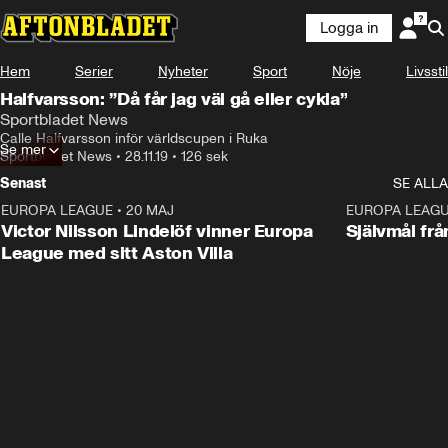
Logga in
Hem
Serier
Nyheter
Sport
Nöje
Livsstil
Halfvarsson: ”Då får jag väl gå eller cykla”
Sportbladet News
Calle Halfvarsson inför världscupen i Ruka
Se mer
Sportbladet News
•
28.11.19
•
126 sek
Senast
SE ALLA
EUROPA LEAGUE
•
20 MAJ
1:32
EUROPA LEAG
Victor Nilsson Lindelöf vinner Europa
Självmål frå
League med sitt Aston Villa