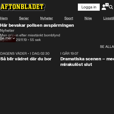
Logga in
Hem
Serier
Nyheter
Sport
Nöje
Livsstil
Här bevakar polisen avspärrningen
Nyheter
Man gripen efter misstänkt bombfynd
Se mer
Nyheter
•
29.11.19
•
55 sek
SE ALLA
DAGENS VÄDER
•
I DAG 02:30
1:06
I GÅR 19:07
Så blir vädret där du bor
Dramatiska scenen – me
mirakulöst slut