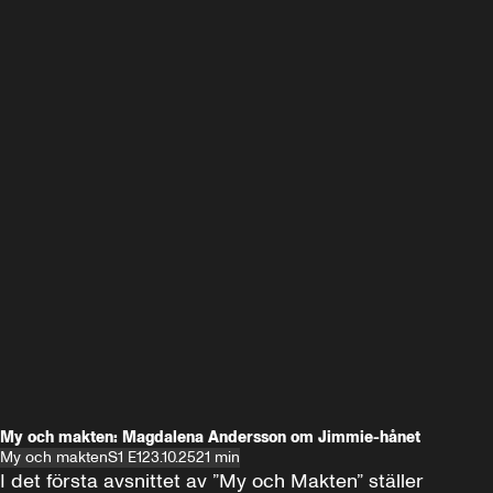
My och makten: Magdalena Andersson om Jimmie-hånet
My och makten
S1 E1
23.10.25
21 min
I det första avsnittet av ”My och Makten” ställer 