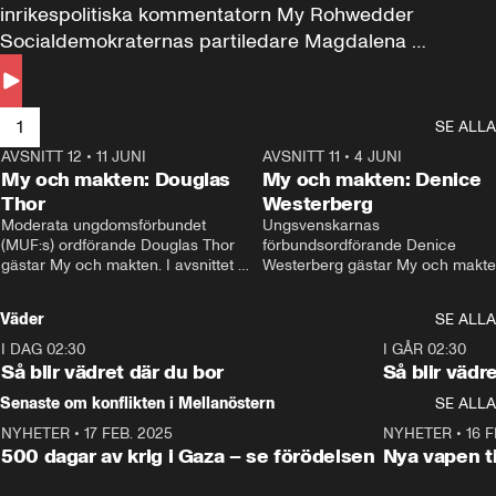
inrikespolitiska kommentatorn My Rohwedder 
Socialdemokraternas partiledare Magdalena 
Andersson till svars.
1
SE ALLA
AVSNITT 12
•
11 JUNI
26:27
AVSNITT 11
•
4 JUNI
2
My och makten: Douglas
My och makten: Denice
Thor
Westerberg
Moderata ungdomsförbundet 
Ungsvenskarnas 
(MUF:s) ordförande Douglas Thor 
förbundsordförande Denice 
gästar My och makten. I avsnittet 
Westerberg gästar My och makten.
diskuteras tonårsutvisningarna och 
avsnittet diskuteras migrationsfrå
hur Moderaterna ska locka väljare till 
och hur SD ska locka kvinnliga 
Väder
SE ALLA
valet i höst. 
väljare. 
I DAG 02:30
1:06
I GÅR 02:30
Så blir vädret där du bor
Så blir vädr
Senaste om konflikten i Mellanöstern
SE ALLA
NYHETER
•
17 FEB. 2025
0:45
NYHETER
•
16 F
500 dagar av krig i Gaza – se förödelsen
Nya vapen ti