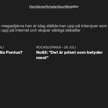
Hem
Serier
Nyheter
Sport
Nöje
Mer
Livsstil
megastjärna han är idag ställde han upp på intervjuer som v
t upp på internet och skapar väldiga debatter
ULI
0:46
ROCKBJÖRNEN
•
26 JULI
0:3
tia Pontus?
Noll2: ”Det är priset som betyder
mest”