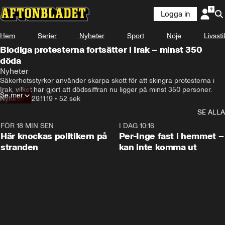
Logga in
Hem
Serier
Nyheter
Sport
Nöje
Livsstil
Blodiga protesterna fortsätter i Irak – minst 350
döda
Nyheter
Säkerhetsstyrkor använder skarpa skott för att skingra protesterna i 
Irak, vilket har gjort att dödssiffran nu ligger på minst 350 personer.
Se mer
Nyheter
•
29.11.19
•
52 sek
SE ALLA
FÖR 18 MIN SEN
0:45
I DAG 10:16
Här knockas politikern på
Per-Inge fast i hemmet –
stranden
kan inte komma ut