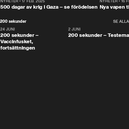
NYHETER
•
17 FEB. 2025
0:45
NYHETER
•
16 F
500 dagar av krig i Gaza – se förödelsen
Nya vapen ti
200 sekunder
SE ALLA
24 JUNI
5:00
2 JUNI
200 sekunder –
200 sekunder – Testern
Vaccinfusket,
fortsättningen