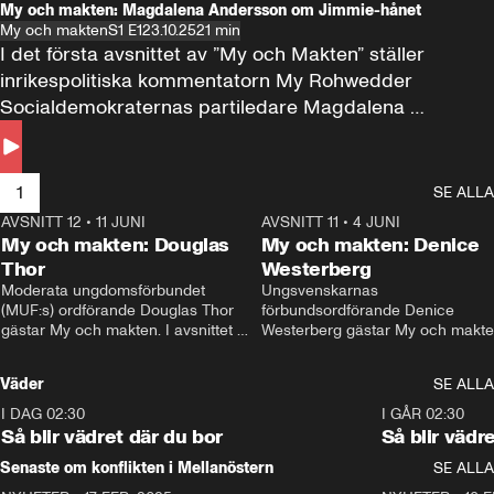
My och makten: Magdalena Andersson om Jimmie-hånet
My och makten
S1 E1
23.10.25
21 min
I det första avsnittet av ”My och Makten” ställer 
inrikespolitiska kommentatorn My Rohwedder 
Socialdemokraternas partiledare Magdalena 
Andersson till svars.
1
SE ALLA
AVSNITT 12
•
11 JUNI
26:27
AVSNITT 11
•
4 JUNI
2
My och makten: Douglas
My och makten: Denice
Thor
Westerberg
Moderata ungdomsförbundet 
Ungsvenskarnas 
(MUF:s) ordförande Douglas Thor 
förbundsordförande Denice 
gästar My och makten. I avsnittet 
Westerberg gästar My och makten.
diskuteras tonårsutvisningarna och 
avsnittet diskuteras migrationsfrå
hur Moderaterna ska locka väljare till 
och hur SD ska locka kvinnliga 
Väder
SE ALLA
valet i höst. 
väljare. 
I DAG 02:30
1:06
I GÅR 02:30
Så blir vädret där du bor
Så blir vädr
Senaste om konflikten i Mellanöstern
SE ALLA