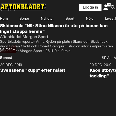
Logga in
Hem
Serier
Nyheter
Sport
Nöje
Livsstil
Skidsnack: ”När Stina Nilsson är ute på banan kan
inget stoppa henne”
Aftonbladet Morgon Sport
Sportbladets reporter Anna Rydén på plats i Skura och Skidsnack-
duon Stefan Sköld och Robert Stenquist i studion inför skidpremiären i 
Se mer
helgen
Aftonbladet Morgon Sport
•
28.11.19
•
10 min
Senast
SE ALLA
20 DEC. 2019
0:44
20 DEC. 2019
Svenskens "kupp" efter målet
Kaos utbryte
tackling”