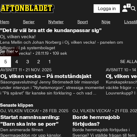
Logga in
Hem
Serier
Nyheter
Sport
Nöje
Livsstil
”Det är väl bra att de kundanpassar sig”
Oj, vilken vecka!
Lena Mellin och Johan Norberg i Oj, vilken vecka! - panelen om 
billigare öl på systembolaget
Se mer
Oj, vilken vecka!
•
28.11.19
•
109 sek
5
4
3
2
1
SE ALLA
AVSNITT 11
•
21 NOV. 2025
22:00
AVSNITT 10
•
14
Oj, vilken vecka – På motståndsjakt
Oj, vilken v
Säsongsavslutning! Jenny Strömstedt blir missnöjd 
Kunskapskraschen
under intervjun i "Nyhetsmorgon", stressiga momentet 
väckte frågor – 
i "På spåret" får kanske sin förklaring – och vad 
Louvrenkupp? I s
drömmer egentligen Liberalerna om? I studion: Oisin 
Svenson.
Cantwell och Karin Pettersson.
Senaste klippen
OJ, VILKEN VECKA!
•
28 FEB. 2025
2:40
OJ, VILKEN VECKA!
•
21 FEB. 20
Startat namninsamling:
Borde hemmajobb
”Barn ska inte se porr”
förbjudas?
Den animerade filmen 
Borde hemmajobb förbjudas i 
Spermageddon rör upp känslor.
Sverige? Vi ställde frågan till fem 