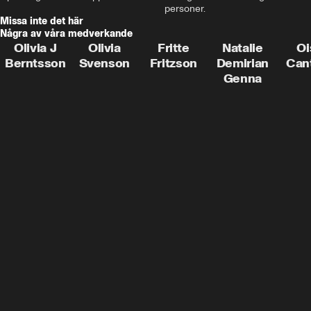
personer.
Missa inte det här
Några av våra medverkande
Olivia J
Olivia
Fritte
Natalie
Oi
Berntsson
Svenson
Fritzson
Demirian
Can
Genna