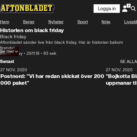
Logga in
Hem
Serier
Nyheter
Sport
Nöje
Livsstil
Historien om black friday
Black friday
Aftonbladet sänder live från black friday. Här är historien bakom 
firandet.
Se mer
Black friday
•
29.11.19
•
83 sek
Senast
SE ALLA
27 NOV. 2020
27 NOV. 2020
Postnord: "Vi har redan skickat över 200
"Bojkotta Bl
000 paket"
uppmanar ti