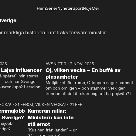
Hem
Serier
Nyheter
Sport
Nöje
Mer
Livsstil
Sverige
ar märkliga historien runt Iraks försvarsminister
2025
21:14
AVSNITT 9
•
7 NOV. 2025
18:5
 Lajva influencer
Oj, vilken vecka – En buffé av
spåret", ministerns 
pinsamheter
 – och har Sverige 
Matfjäsket för Trump, C-toppen säger namnet 
uvrenkupp? I studion: 
om och om igen – och stämmer verkligen 
ia Svenson.
trenden att det är skämmigt att ha pojkvän? I 
studion: Oisin Cantwell och Robin Berglund.
VECKA!
•
21 FEB. 2025
1:03
OJ, VILKEN VECKA!
•
21 FEB. 2025
1:29
hemmajobb
Kameran rullar:
i Sverige?
Ministern kan inte
majobb 
stå emot
erige?
”Kusinen från landet” – ur 
"Oj, vilken vecka"