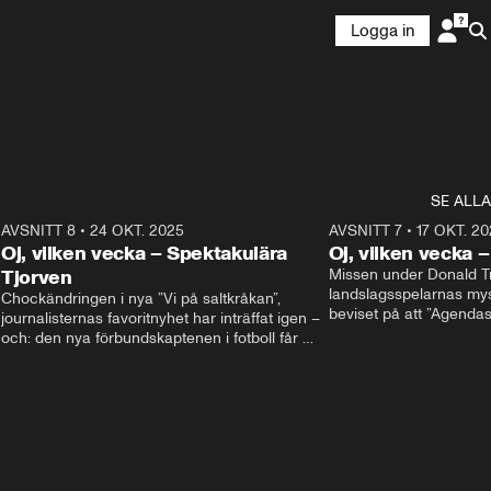
Logga in
SE ALLA
9
AVSNITT 8
•
24 OKT. 2025
20:48
AVSNITT 7
•
17 OKT. 20
Oj, vilken vecka – Spektakulära
Oj, vilken vecka 
Tjorven
Missen under Donald Tr
landslagsspelarnas mys
Chockändringen i nya ”Vi på saltkråkan”, 
beviset på att ”Agenda
journalisternas favoritnyhet har inträffat igen – 
partiledardebatt egentli
och: den nya förbundskaptenen i fotboll får 
I studion: Oisin Cantwe
beröm för sina språkkunskaper. I studion: Oisín 
Cantwell och Olivia Svenson.