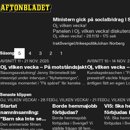
Ministern gick på socialbidrag i 
Oj, vilken vecka!
Panelen i Oj, vilken vecka! diskuter
Oj, vilken vecka!
•
28.11.19
•
175 sek
Irak
Sverige
Utrikespolitik
Johan Norberg
5
4
3
2
1
Säsong
AVSNITT 11
•
21 NOV. 2025
22:00
AVSNITT 10
•
14 NOV. 
Oj, vilken vecka – På motståndsjakt
Oj, vilken vecka –
Säsongsavslutning! Jenny Strömstedt blir 
Kunskapskraschen i "På 
missnöjd under intervjun i "Nyhetsmorgon", 
pressträff väckte frågor
stressiga momentet i "På spåret" får kanske 
äntligen fått en egen Lo
sin förklaring – och vad drömmer egentligen 
Oisin Cantwell och Oliv
Liberalerna om? I studion: Oisin Cantwell och 
Senaste klippen
Karin Pettersson.
OJ, VILKEN VECKA!
•
28 FEB. 2025
2:40
OJ, VILKEN VECKA!
•
21 FEB. 2025
0:57
OJ, VILKEN 
Startat
Borde hemmajobb
Vi5: Ska 
namninsamling:
förbjudas?
förbjudas 
”Barn ska inte se
Borde hemmajobb 
Vi5: Ska hem
förbjudas i Sverige? Vi 
förbjudas i Sv
porr”
Den animerade filmen 
ställde frågan till fem 
Spermageddon rör upp 