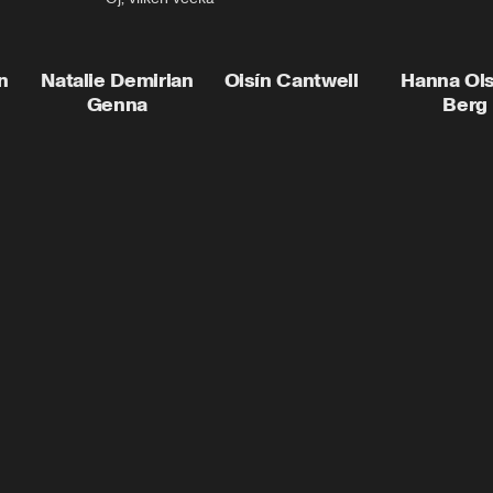
n
Natalie Demirian
Oisín Cantwell
Hanna Ol
Genna
Berg