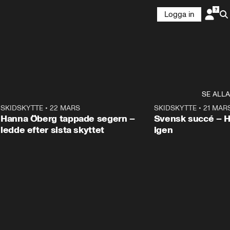
Logga in
SE ALLA
9
SKIDSKYTTE
•
22 MARS
0:55
SKIDSKYTTE
•
21 MAR
Hanna Öberg tappade segern –
Svensk succé – 
ledde efter sista skyttet
igen