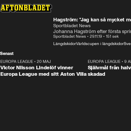
Hagström: "Jag kan så mycket m
Sportbladet News
Johanna Hagström efter första spri
Sportbladet News
•
29.11.19
•
151 sek
Längdskidor
Världscupen i längdskidor
Sve
Senast
EUROPA LEAGUE
•
20 MAJ
1:32
EUROPA LEAGUE
•
9 A
Victor Nilsson Lindelöf vinner
Självmål från hal
Europa League med sitt Aston Villa
skadad