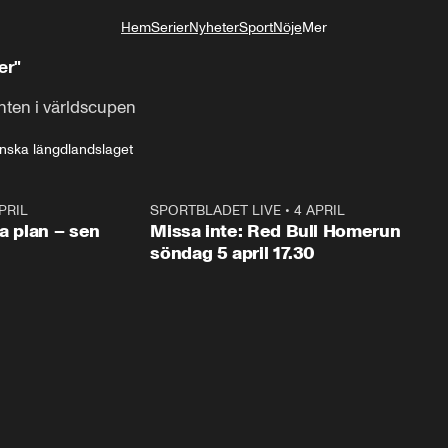
Hem
Serier
Nyheter
Sport
Nöje
Mer
Livsstil
er"
nten i världscupen
nska längdlandslaget
PRIL
1:03
SPORTBLADET LIVE
•
4 APRIL
1:0
va plan – sen
Missa inte: Red Bull Homerun
söndag 5 april 17.30