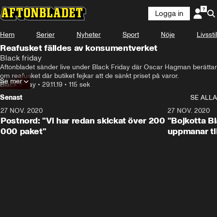
Logga in
Hem
Serier
Nyheter
Sport
Nöje
Livsstil
Reafusket fälldes av konsumentverket
Black friday
Aftonbladet sänder live under Black Friday där Oscar Hagman berättar 
om reafusket där butiket fejkar att de sänkt priset på varor.
Se mer
Black friday
•
29.11.19
•
115 sek
Senast
SE ALLA
27 NOV. 2020
27 NOV. 2020
Postnord: "Vi har redan skickat över 200
"Bojkotta Bl
000 paket"
uppmanar ti