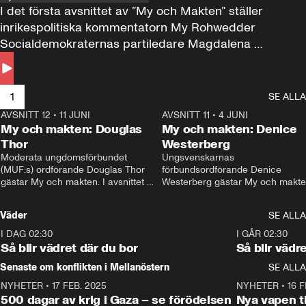
I det första avsnittet av ”My och Makten” ställer 
inrikespolitiska kommentatorn My Rohwedder 
Socialdemokraternas partiledare Magdalena 
Andersson till svars.
1
SE ALLA
AVSNITT 12
•
11 JUNI
26:27
AVSNITT 11
•
4 JUNI
2
My och makten: Douglas
My och makten: Denice
Thor
Westerberg
Moderata ungdomsförbundet 
Ungsvenskarnas 
(MUF:s) ordförande Douglas Thor 
förbundsordförande Denice 
gästar My och makten. I avsnittet 
Westerberg gästar My och makten.
diskuteras tonårsutvisningarna och 
avsnittet diskuteras migrationsfrå
hur Moderaterna ska locka väljare till 
och hur SD ska locka kvinnliga 
Väder
SE ALLA
valet i höst. 
väljare. 
I DAG 02:30
1:06
I GÅR 02:30
Så blir vädret där du bor
Så blir vädr
Senaste om konflikten i Mellanöstern
SE ALLA
NYHETER
•
17 FEB. 2025
0:45
NYHETER
•
16 F
500 dagar av krig i Gaza – se förödelsen
Nya vapen ti