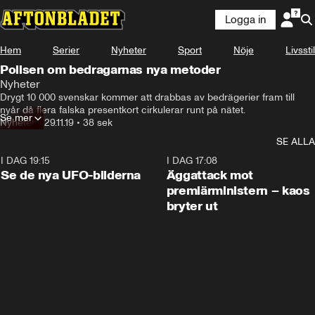
Logga in
Hem
Serier
Nyheter
Sport
Nöje
Livsstil
Polisen om bedragarnas nya metoder
Nyheter
Drygt 10 000 svenskar kommer att drabbas av bedrägerier fram till 
nyår då flera falska presentkort cirkulerar runt på nätet.
Se mer
Nyheter
•
29.11.19
•
38 sek
SE ALLA
I DAG 19:15
0:36
I DAG 17:08
Se de nya UFO-bilderna
Äggattack mot
premiärministern – kaos
bryter ut