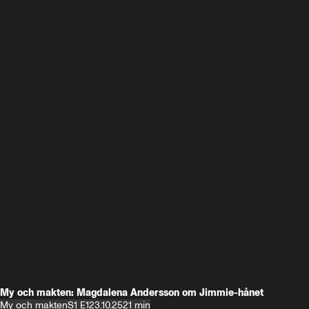
My och makten: Magdalena Andersson om Jimmie-hånet
My och makten
S1 E1
23.10.25
21 min