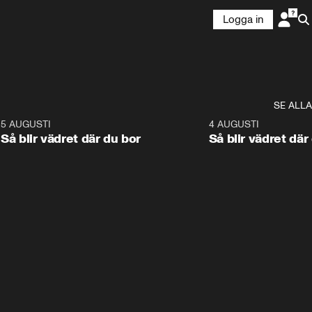
Logga in
SE ALLA
6
5 AUGUSTI
1:06
4 AUGUSTI
Så blir vädret där du bor
Så blir vädret där