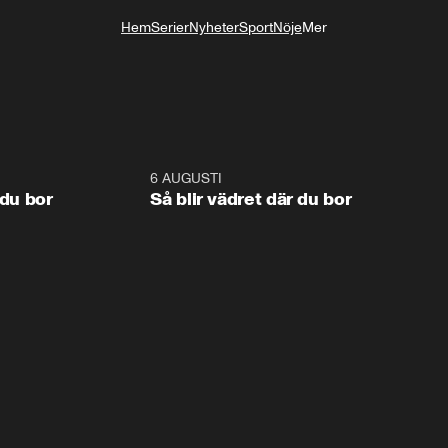
Hem
Serier
Nyheter
Sport
Nöje
Mer
Livsstil
1:06
6 AUGUSTI
1:0
 du bor
Så blir vädret där du bor